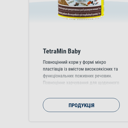
TetraMin Baby
Повноцінний корм у формі мікро
пластівців із вмістом високоякісних та
функціональних поживних речовин.
Повноцінне харчування для щоденного
годування мальків декоративних риб
розміром до 1 см у довжину, що
підтримує здоровий зріст на ранніх
ПРОДУКЦІЯ
етапах життя.