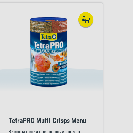
TetraPRO Multi-Crisps Menu
Високоякісний повноцінний корм із