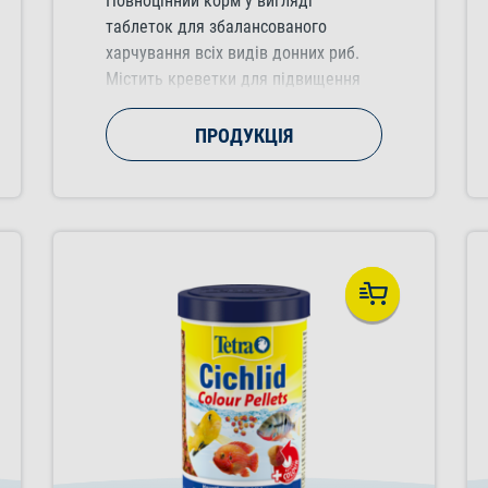
Повноцінний корм у вигляді
таблеток для збалансованого
харчування всіх видів донних риб.
Містить креветки для підвищення
апетиту
ПРОДУКЦІЯ