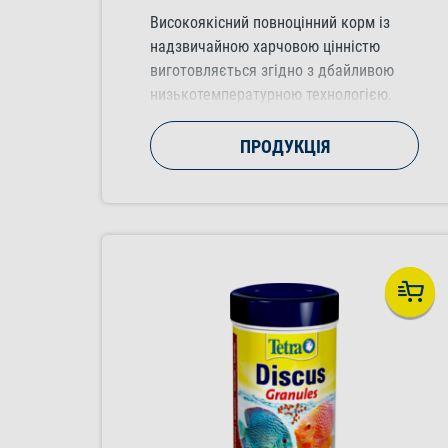
Високоякісний повноцінний корм із
надзвичайною харчовою цінністю
виготовляється згідно з дбайливою
низькотемпературною технологією.
Концентрат для покращення кольору
робить колір риб ще більш яскравим.
ПРОДУКЦІЯ