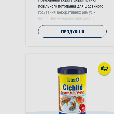
Повноцінний корм у формі гранул
повільного потопання для щоденного
годування декоративних риб усіх
видів. Цей високоякісний мікс із
натуральними інгредієнтами,
посилювачами кольору, що
ПРОДУКЦІЯ
підвищують яскравість забарвлення
риби.