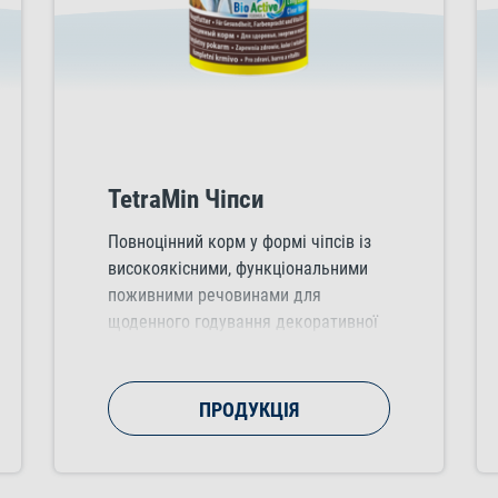
TetraMin Чіпси
Повноцінний корм у формі чіпсів із
високоякісними, функціональними
поживними речовинами для
щоденного годування декоративної
риби усіх видів. Підтримує здоровий
зріст, життєздатність та яскравість
забарвлення риби.
ПРОДУКЦІЯ