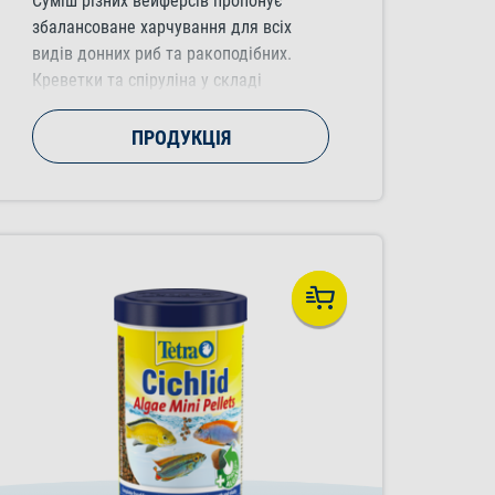
Суміш різних вейферсів пропонує
збалансоване харчування для всіх
видів донних риб та ракоподібних.
Креветки та спіруліна у складі
забезпечують найкращу харчову
поживність.
ПРОДУКЦІЯ