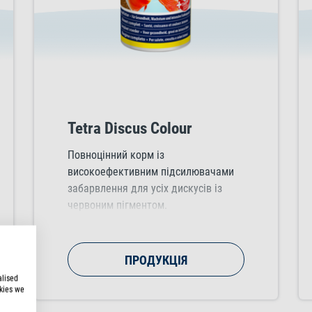
Tetra Discus Colour
Повноцінний корм із
високоефективним підсилювачами
забарвлення для усіх дискусів із
червоним пігментом.
ПРОДУКЦІЯ
alised
kies we