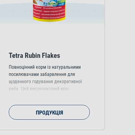
Tetra Rubin Flakes
Повноцінний корм із натуральними
посилювачами забарвлення для
щоденного годування декоративної
риби. Цей високоякісний мікс
пластівців із натуральними
інгредієнтами, що насичують колір та
підвищують яскравість забарвлення
ПРОДУКЦІЯ
риби.