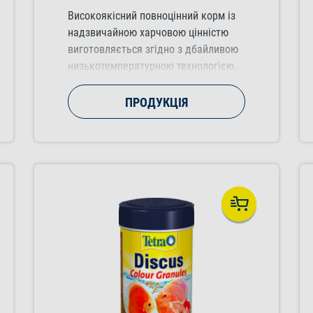
Високоякісний повноцінний корм із
надзвичайною харчовою цінністю
виготовляється згідно з дбайливою
низькотемпературною технологією.
Концентрат на основі водоростей
укріплює імунітет.
ПРОДУКЦІЯ