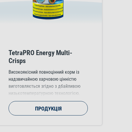
TetraPRO Energy Multi-
Crisps
Високоякісний повноцінний корм із
надзвичайною харчовою цінністю
виготовляється згідно з дбайливою
низькотемпературною технологією.
Енергетичний концентрат надає рибам
життєвих сил.
ПРОДУКЦІЯ