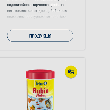
надзвичайною харчовою цінністю
виготовляється згідно з дбайливою
низькотемпературною технологією.
Чотири види універсальних чипсів
забезпечують різноманітне
харчування.
ПРОДУКЦІЯ