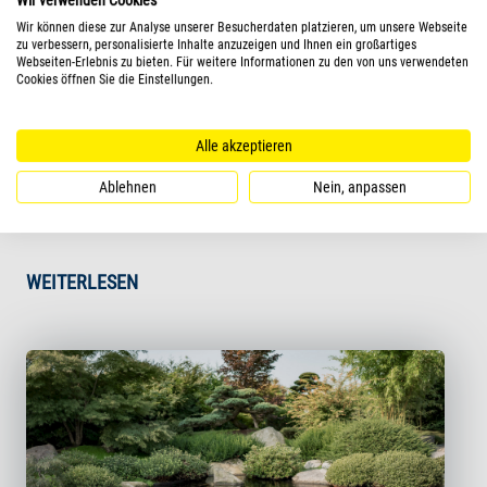
Wir verwenden Cookies
Richtige Teichpflege – so geht’s!
Wir können diese zur Analyse unserer Besucherdaten platzieren, um unsere Webseite
zu verbessern, personalisierte Inhalte anzuzeigen und Ihnen ein großartiges
Webseiten-Erlebnis zu bieten. Für weitere Informationen zu den von uns verwendeten
Herumschwimmende Fische, ein üppiges Grün, Libellen,
Cookies öffnen Sie die Einstellungen.
die über dem Wasser schweben, wer möchte nicht auch
einen Gartenteich besitzen und sich an der Natur
Alle akzeptieren
erfreuen. Ein gepflegter Teich ist etwas Schönes und lädt
Ablehnen
Nein, anpassen
zum Entspannen im Garten ein.
WEITERLESEN