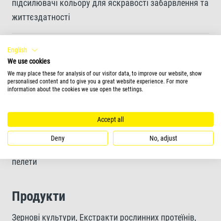
підсилювачі кольору для яскравості забарвлення та
життєздатності
Особливо підходить для всеїдних та хижих цихлід
English
We use cookies
We may place these for analysis of our visitor data, to improve our website, show
Із формулою Active для підтримки довгого та
personalised content and to give you a great website experience. For more
information about the cookies we use open the settings.
здорового життя
Accept all
Форма годівлі
Deny
No, adjust
пелети
Продукти
Зернові культури, Екстракти рослинних протеїнів,