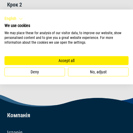
Крок 2
English
Моя мета годування
We use cookies
0
We may place these for analysis of our visitor data, to improve our website, show
personalised content and to give you a great website experience. For more
information about the cookies we use open the settings.
Accept all
ПРОДУКЦІЯ
Deny
No, adjust
Компанія
Історія