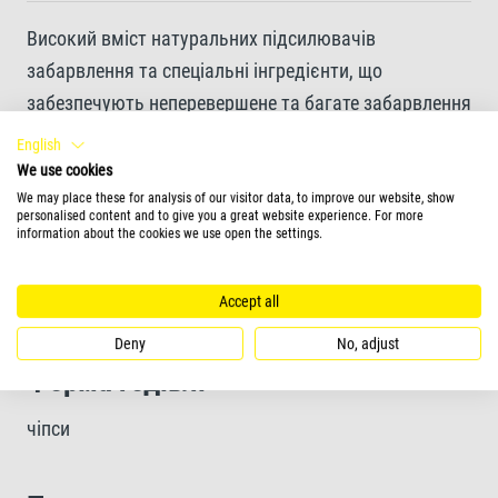
Високий вміст натуральних підсилювачів
забарвлення та спеціальні інгредієнти, що
забезпечують неперевершене та багате забарвлення
English
We use cookies
Інноваційний формат чіпсів для мінімальних
We may place these for analysis of our visitor data, to improve our website, show
відходів та забруднень води
personalised content and to give you a great website experience. For more
information about the cookies we use open the settings.
Формула Active підтримує здорову імунну систему
Accept all
Deny
No, adjust
Форма годівлі
чіпси