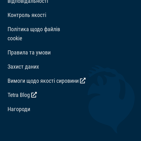
відповідальності
мг/кг. Сполуки мікроелементів: E5 Марганець 67
мг/кг, E6 Цинк 40 мг/кг, E1 Залізо 26 мг/кг.
Контроль якості
Барвники, Консерванти, Антиоксиданти.
Політика щодо файлів
cookie
Правила та умови
Захист даних
Вимоги щодо якості сировини
Tetra Blog
Hагороди