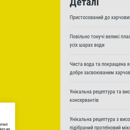
Деталі
Пристосований до харчових
Повільно тонучі великі пла
усіх шарах води
Чиста вода та покращена я
добре засвоюваним харчо
Унікальна рецептура та вис
консервантів
Унікальна рецептура з висо
alised
підібраний протеїновий мі
kies we