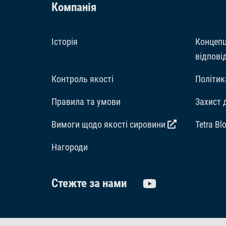
Компанія
Історія
Концепц
відпові
Контроль якості
Політик
Правила та умови
Захист 
Вимоги щодо якості сировини
Tetra Bl
Hагороди
Стежте за нами