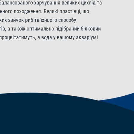
 збалансованого харчування великих цихлід та
нного походження. Великі пластівці, що
ких звичок риб та їхнього способу
тів, а також оптимально підібраний білковий
МО/кг. Регулятори кислотності: Лимонна
процвітатимуть, а вода у вашому акваріумі