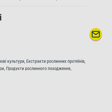
і
ові культури, Екстракти рослинних протеїнів,
ири, Продукти рослинного походження,
дорості, Мінерали.
ир 12%, Сира клітковина 2%, Вміст вологи 8%.