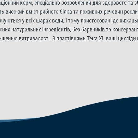
нораціонний корм, спеціально розроблений для здорового та
ь високий вміст рибного білка та поживних речовин росли
Добавки
арчуються у всіх шарах води, і тому пристосовані до хижаць
сних натуральних інгредієнтів, без барвників та консерван
Вітаміни: Вітамін D3 1824 
щенню витривалості. З пластівцями Tetra XL ваші цихліди 
кислота 289 мг/кг.