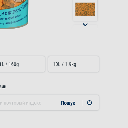
1L / 160g
10L / 1.9kg
зин
Пошук