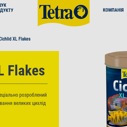
ШУК
КОМПАНІЯ
ДУКТУ
Cichlid XL Flakes
L Flakes
еціально розроблений
вання великих цихлід