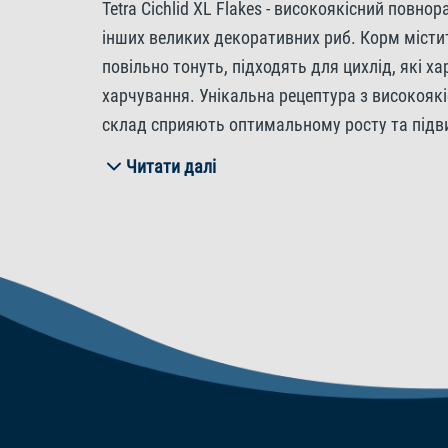
Tetra Cichlid XL Flakes - високоякісний пов
інших великих декоративних риб. Корм містит
повільно тонуть, підходять для цихлід, які х
харчування. Унікальна рецептура з високоякі
склад сприяють оптимальному росту та підви
залишатиметься чистою та прозорою.
Читати далі