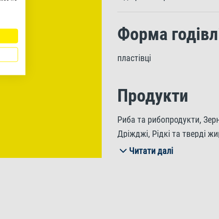
Форма годівл
пластівці
Продукти
Риба та рибопродукти, Зерн
Дріжджі, Рідкі та тверді ж
Молюски та ракоподібні, Во
Читати далі
Інгредієнти
Сирі протеїни 46%, Сирий ж