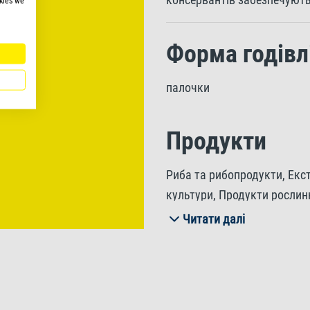
kies we
Форма годівл
палочки
Продукти
Риба та рибопродукти, Екст
культури, Продукти рослин
Мінерали, Рідкі та тверді ж
Читати далі
Інгредієнти
Сирі протеїни 51%, Сирий ж