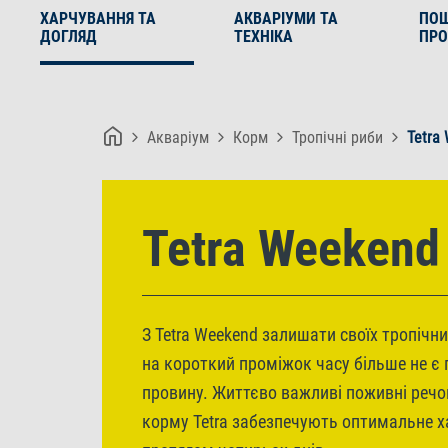
ХАРЧУВАННЯ ТА
АКВАРІУМИ ТА
ПО
ДОГЛЯД
ТЕХНІКА
ПРО
Акваріум
Корм
Тропічні риби
Tetra
Tetra Weekend
З Tetra Weekend залишати своїх тропічн
на короткий проміжок часу більше не є
провину. Життєво важливі поживні речо
корму Tetra забезпечують оптимальне х