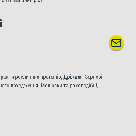
і
ракти рослинних протеїнів, Дріжджі, Зернові
ного походження, Молюски та ракоподібні,
ири.
ир 6%, Сира клітковина 2%, Вміст вологи 8%,