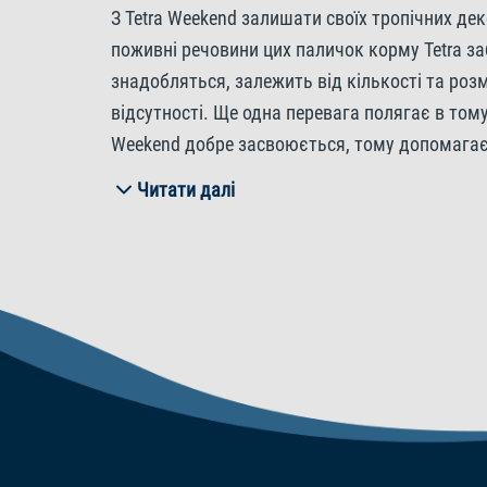
З Tetra Weekend залишати своїх тропічних д
поживні речовини цих паличок корму Tetra з
знадобляться, залежить від кількості та роз
відсутності. Ще одна перевага полягає в том
Weekend добре засвоюється, тому допомагає п
і забезпечують оптимальний ріст – навіть ко
Читати далі
харчування в довгостроковій перспективі.