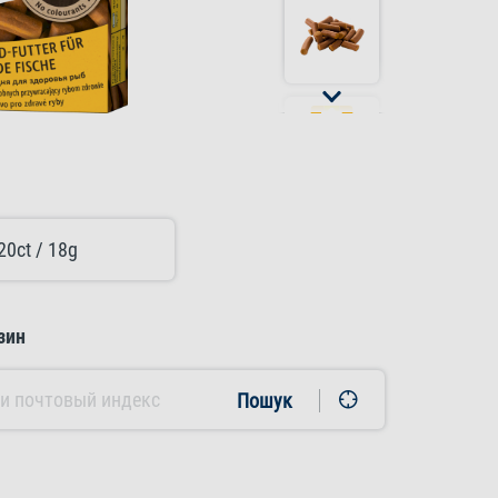
20ct / 18g
зин
Пошук