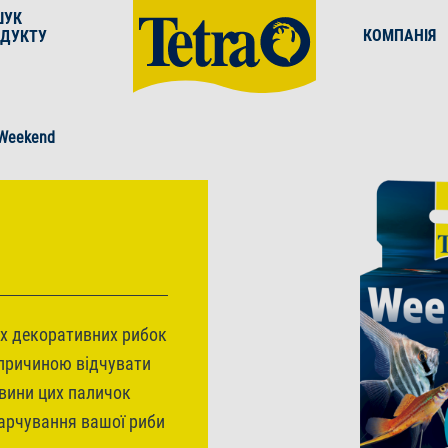
ШУК
КОМПАНІЯ
ДУКТУ
 Weekend
их декоративних рибок
 причиною відчувати
вини цих паличок
арчування вашої риби