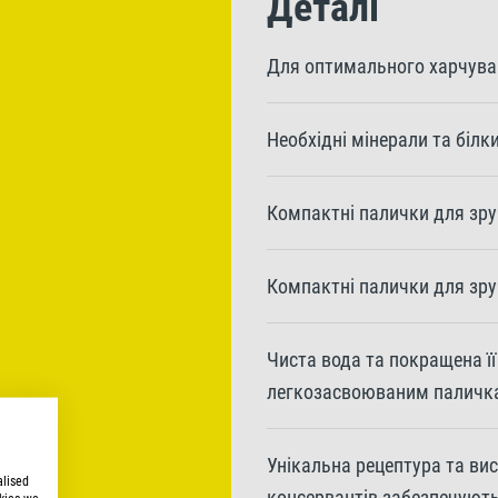
Деталі
Для оптимального харчува
Необхідні мінерали та біл
Компактні палички для зр
Компактні палички для зр
Чиста вода та покращена її
легкозасвоюваним паличк
Унікальна рецептура та висо
alised
консервантів забезпечують