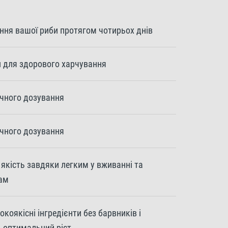
ння вашої риби протягом чотирьох днів
ки для здорового харчування
учного дозування
учного дозування
 якість завдяки легким у вживанні та
ам
коякісні інгредієнти без барвників і
 оптимальний ріст