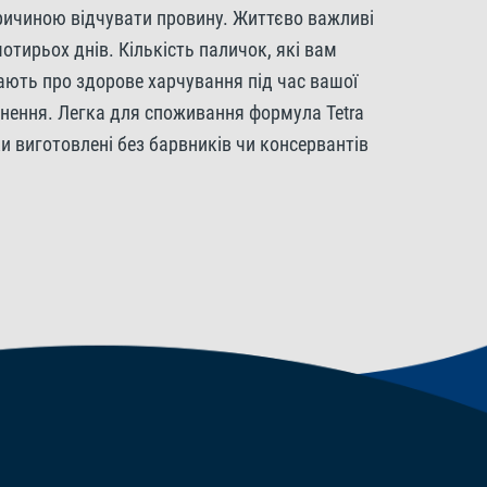
причиною відчувати провину. Життєво важливі
тирьох днів. Кількість паличок, які вам
бають про здорове харчування під час вашої
ернення. Легка для споживання формула Tetra
и виготовлені без барвників чи консервантів
МО/кг. Регулятори кислотності: Лимонна
тивних риб. Це не замінить збалансоване