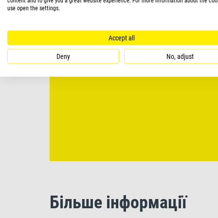
content and to give you a great website experience. For more information about the coo
use open the settings.
Accept all
Deny
No, adjust
Більше інформації