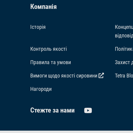
Компанія
Історія
Концепц
відпові
Контроль якості
Політик
Правила та умови
Захист 
Вимоги щодо якості сировини
Tetra Bl
Hагороди
Стежте за нами