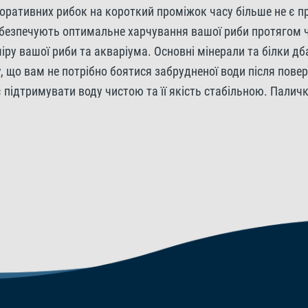
екоративних рибок на короткий проміжок часу більше не є 
Кальцій 1,3%, Фосфор 1,1%.
абезпечують оптимальне харчування вашої риби протягом чо
міру вашої риби та акваріума. Основні мінерали та білки д
Добавки
у, що вам не потрібно боятися забрудненої води після пов
ідтримувати воду чистою та її якість стабільною. Паличк
Вітаміни: Вітамін D3 2047 
ли вас немає. Tetra Weekend - додатковий корм для декора
кислота 325 мг/кг.