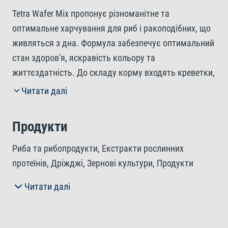
Tetra Wafer Mix пропонує різноманітне та
оптимальне харчування для риб і ракоподібних, що
живляться з дна. Формула забезпечує оптимальний
стан здоров'я, яскравість кольору та
життєздатність. До складу корму входять креветки,
білок яких містить незамінні амінокислоти, які
Читати далі
легко засвоюються та сприяють здоровому росту
риб. Додані водорості спіруліна підтримують імунну
Продукти
систему риб. Tetra Wafer Mix швидко опускається на
дно, що робить його особливо ідеальним для риб,
Риба та рибопродукти, Екстракти рослинних
які мешкають на дні, таких як сомики, панцирні
протеїнів, Дріжджі, Зернові культури, Продукти
сомики та сомики-клоуни. Ваферси швидко
рослинного походження, Молюски та ракоподібні
Читати далі
розм'якшуються, але не розчиняються,
(Креветкова мука 3,7%), Водорості (Спіруліна 1,7%),
забезпечуючи оптимальне споживання корму.
Мінерали, Рідкі та тверді жири.
Завдяки своїй твердій консистенції вони не