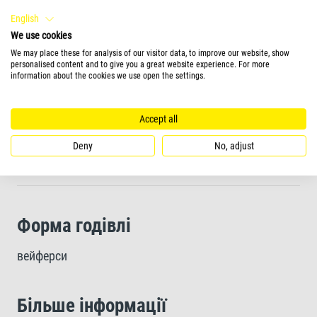
Не каламутить воду
English
We use cookies
Чиста вода та покращена якість води завдяки
We may place these for analysis of our visitor data, to improve our website, show
personalised content and to give you a great website experience. For more
легкому в поїданні та легкозасвоюваному корму
information about the cookies we use open the settings.
Accept all
Унікальна рецептура та високоякісні інгредієнти без
барвників і консервантів забезпечують
Deny
No, adjust
оптимальний ріст
Форма годівлі
вейферси
Більше інформації