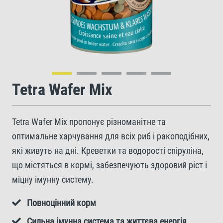
Tetra Wafer Mix
Tetra Wafer Mix пропонує різноманітне та
оптимальне харчування для всіх риб і ракоподібних,
які живуть на дні. Креветки та водорості спіруліна,
що містяться в кормі, забезпечують здоровий ріст і
міцну імунну систему.
Повноцінний корм
Сильна імунна система та життєва енергія