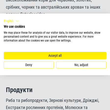
срібних, чорних та австралійських арован та інших
родини Ostoglossidae
English
We use cookies
Формула з високим вмістом сушених живих
We may place these for analysis of our visitor data, to improve our website, show
продуктів (криля та креветок)
personalised content and to give you a great website experience. For more
information about the cookies we use open the settings.
Містить натуральні атрактанти та каротиноїди для
Accept all
забезпечення швидкої засвоюваності та гарних
Deny
No, adjust
кольорів
Продукти
Риба та рибопродукти, Зернові культури, Дріжджі,
Екстракти рослинних протеїнів, Молюски та