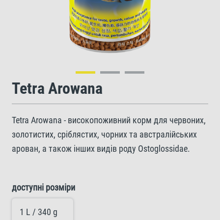
Tetra Arowana
Tetra Arowana - високопоживний корм для червоних,
золотистих, сріблястих, чорних та австралійських
арован, а також інших видів роду Ostoglossidae.
доступні розміри
1 L / 340 g