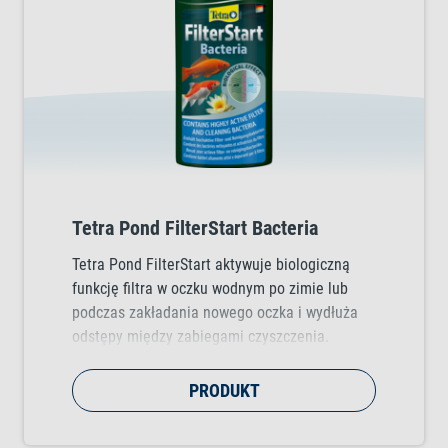
Tetra Pond FilterStart Bacteria
Tetra Pond FilterStart aktywuje biologiczną
funkcję filtra w oczku wodnym po zimie lub
podczas zakładania nowego oczka i wydłuża
odstępy między zabiegami czyszczenia.
Zawiera mieszankę wysoce aktywnych bakterii
filtrujących, które rozkładają szkodliwe
PRODUKT
substancje, a także bakterie czyszczące, które
redukują ilość mułu.