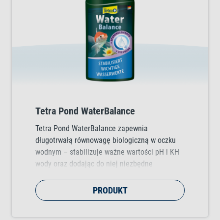
Tetra Pond WaterBalance
Tetra Pond WaterBalance zapewnia
długotrwałą równowagę biologiczną w oczku
wodnym – stabilizuje ważne wartości pH i KH
wody oraz dodając do niej niezbędne
pierwiastki śladowe i witaminy.
PRODUKT