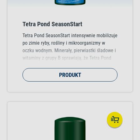
Tetra Pond SeasonStart
Tetra Pond SeasonStart intensywnie mobilizuje
po zimie ryby, rośliny i mikroorganizmy w
oczku wodnym. Minerały, pierwiastki śladowe i
witaminy z grupy B sprawiają, że Tetra Pond
SeasonStart to idealny środek uzdatniający
wodę, który zapewni stawowi ogrodowemu
PRODUKT
odpowiedni zastrzyk energii na nowy sezon.