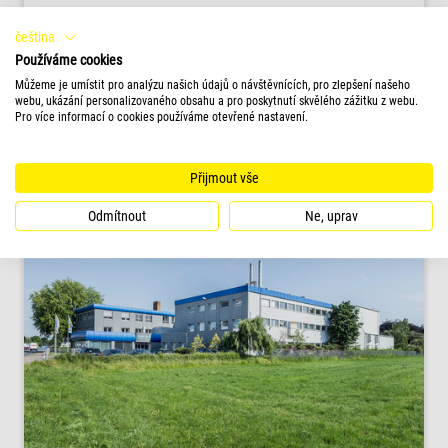
Cycle4green
čeština
Používáme cookies
Recyklovatelné obaly – pro udržitelné využívání
Můžeme je umístit pro analýzu našich údajů o návštěvnících, pro zlepšení našeho
papíru a kartonu
webu, ukázání personalizovaného obsahu a pro poskytnutí skvělého zážitku z webu.
Pro více informací o cookies používáme otevřené nastavení.
PŘEČTĚTE SI VÍCE
Přijmout vše
Odmítnout
Ne, uprav