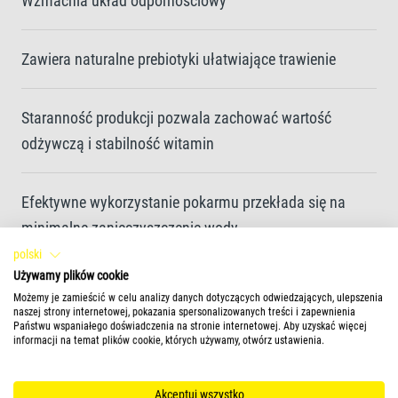
Wzmacnia układ odpornościowy
Zawiera naturalne prebiotyki ułatwiające trawienie
Staranność produkcji pozwala zachować wartość
odżywczą i stabilność witamin
Efektywne wykorzystanie pokarmu przekłada się na
minimalne zanieczyszczenie wody
polski
Używamy plików cookie
Unikalna receptura i wysokiej jakości składniki bez
Możemy je zamieścić w celu analizy danych dotyczących odwiedzających, ulepszenia
barwników i konserwantów wspomagają prawidłowy
naszej strony internetowej, pokazania spersonalizowanych treści i zapewnienia
Państwu wspaniałego doświadczenia na stronie internetowej. Aby uzyskać więcej
wzrost
informacji na temat plików cookie, których używamy, otwórz ustawienia.
Akceptuj wszystko