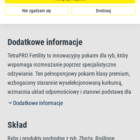
Forma pokarmu
Nie zgadzam się
Dostosuj
chrupki
Dodatkowe informacje
TetraPRO Fertility to innowacyjny pokarm dla ryb, który
wspomaga rozmnażanie poprzez specjalistyczne
odżywianie. Ten pełnoporcjowy pokarm klasy premium,
wzbogacony starannie wyselekcjonowaną kurkumą,
wzmacnia układ odpornościowy i stanowi podstawę dla
doskonałej jakości ikry i energicznego rozwoju larw.
Dodatkowe informacje
Kurkuma ma między innymi pozytywny wpływ na
produkcję witellogeniny u samic ryb ozdobnych. Białko
Skład
to przekształca się w białka żółtka, które są
magazynowane w jaju, odżywiając i chroniąc zarodek.
Ryby i produkty pochodne z ryb, Zboża, Roślinne