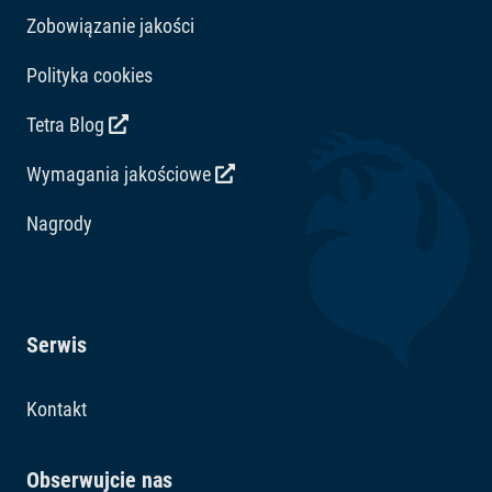
przewodzie pokarmowym ryb, podczas gdy efektywne
Zobowiązanie jakości
wykorzystanie pokarmu minimalizuje zanieczyszczenie
wody. Wreszcie unikalna receptura z wysokiej jakości
Polityka cookies
składników – całkowicie bez barwników i dodanych
Tetra Blog
konserwantów – zapewnia optymalny wzrost.
Wymagania jakościowe
Nagrody
Serwis
Kontakt
Obserwujcie nas