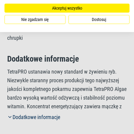
Akceptuj wszystko
Nie zgadzam się
Dostosuj
Forma pokarmu
chrupki
Dodatkowe informacje
TetraPRO ustanawia nowy standard w żywieniu ryb.
Niezwykle staranny proces produkcji tego najwyższej
jakości kompletnego pokarmu zapewnia TetraPRO Algae
bardzo wysoką wartość odżywczą i stabilność poziomu
witamin. Koncentrat energetyzujący zawiera mączkę z
kryla, która wspomaga witalność ryb. Dwukolorowe,
Dodatkowe informacje
wieloskładnikowe chrupki wchłaniają mniej wody niż
zwykły pokarm w płatkach, co zwiększa zawartość