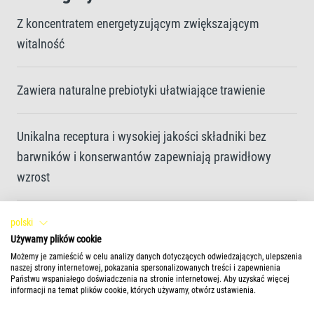
Z koncentratem energetyzującym zwiększającym
witalność
Zawiera naturalne prebiotyki ułatwiające trawienie
Unikalna receptura i wysokiej jakości składniki bez
barwników i konserwantów zapewniają prawidłowy
wzrost
Staranność produkcji pozwala zachować wartość
polski
Używamy plików cookie
odżywczą i stabilność witamin
Możemy je zamieścić w celu analizy danych dotyczących odwiedzających, ulepszenia
naszej strony internetowej, pokazania spersonalizowanych treści i zapewnienia
Państwu wspaniałego doświadczenia na stronie internetowej. Aby uzyskać więcej
Efektywne wykorzystanie pokarmu przekłada się na
informacji na temat plików cookie, których używamy, otwórz ustawienia.
minimalne zanieczyszczenie wody