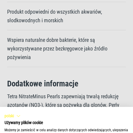
Produkt odpowiedni do wszystkich akwariów,
słodkowodnych i morskich
Wspiera naturalne dobre bakterie, które są
wykorzystywane przez bezkręgowce jako źródło
pożywienia
Dodatkowe informacje
Tetra NitrateMinus Pearls zapewniają trwałą redukcję
azotanów (NO3-), które są pożywką dla glonów. Perły
wspierają długotrwałą bioaktywność podłoża
polski
akwarium. Są szczególnie skuteczne przy zakładaniu
Używamy plików cookie
nowego akwarium, ponieważ prowadzą do poprawy
Możemy je zamieścić w celu analizy danych dotyczących odwiedzających, ulepszenia