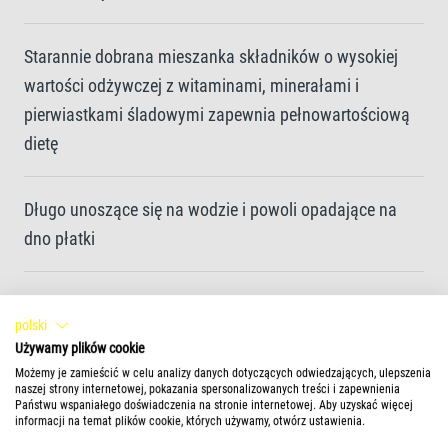
Starannie dobrana mieszanka składników o wysokiej
wartości odżywczej z witaminami, minerałami i
pierwiastkami śladowymi zapewnia pełnowartościową
dietę
Długo unoszące się na wodzie i powoli opadające na
dno płatki
Unikalna receptura i wysokiej jakości składniki bez
polski
barwników i konserwantów zapewniają prawidłowy
Używamy plików cookie
wzrost
Możemy je zamieścić w celu analizy danych dotyczących odwiedzających, ulepszenia
naszej strony internetowej, pokazania spersonalizowanych treści i zapewnienia
Państwu wspaniałego doświadczenia na stronie internetowej. Aby uzyskać więcej
informacji na temat plików cookie, których używamy, otwórz ustawienia.
Czystość i lepsza jakość wody dzięki łatwej do