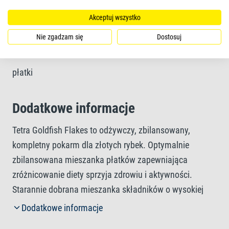
połknięcia formie płatków i ich dobrej przyswajalności
Akceptuj wszystko
Nie zgadzam się
Dostosuj
Forma pokarmu
płatki
Dodatkowe informacje
Tetra Goldfish Flakes to odżywczy, zbilansowany,
kompletny pokarm dla złotych rybek. Optymalnie
zbilansowana mieszanka płatków zapewniająca
zróżnicowanie diety sprzyja zdrowiu i aktywności.
Starannie dobrana mieszanka składników o wysokiej
wartości odżywczej z witaminami, minerałami i
Dodatkowe informacje
pierwiastkami śladowymi zapewnia pełnowartościowe