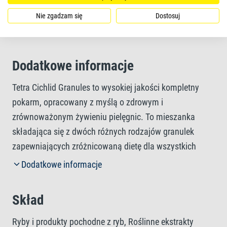
Forma pokarmu
Nie zgadzam się
Dostosuj
granulat
Dodatkowe informacje
Tetra Cichlid Granules to wysokiej jakości kompletny
pokarm, opracowany z myślą o zdrowym i
zrównoważonym żywieniu pielęgnic. To mieszanka
składająca się z dwóch różnych rodzajów granulek
zapewniających zróżnicowaną dietę dla wszystkich
rodzajów pielęgnic. Powoli opadające na dno granulki
Dodatkowe informacje
są odpowiednie dla pielęgnic żerujących w środkowych i
dolnych partiach zbiornika. Unikalna receptura
Skład
zawierająca wysokiej jakości naturalne składniki, bez
barwników i konserwantów, oraz optymalnie dobrana
Ryby i produkty pochodne z ryb, Roślinne ekstrakty