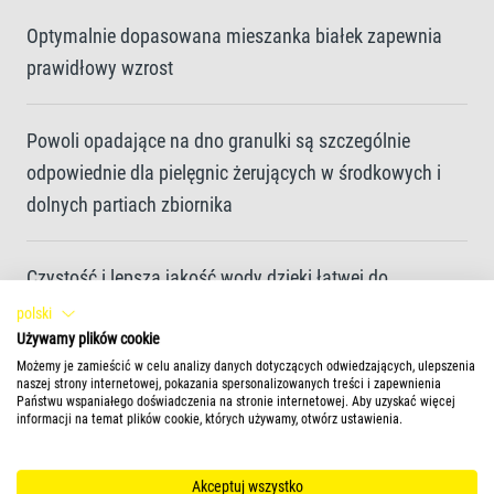
Optymalnie dopasowana mieszanka białek zapewnia
prawidłowy wzrost
Powoli opadające na dno granulki są szczególnie
odpowiednie dla pielęgnic żerujących w środkowych i
dolnych partiach zbiornika
Czystość i lepsza jakość wody dzięki łatwej do
połknięcia formie granulek i ich dobrej przyswajalności
polski
Używamy plików cookie
Możemy je zamieścić w celu analizy danych dotyczących odwiedzających, ulepszenia
Unikalna receptura i wysokiej jakości składniki bez
naszej strony internetowej, pokazania spersonalizowanych treści i zapewnienia
Państwu wspaniałego doświadczenia na stronie internetowej. Aby uzyskać więcej
barwników i konserwantów
informacji na temat plików cookie, których używamy, otwórz ustawienia.
Akceptuj wszystko