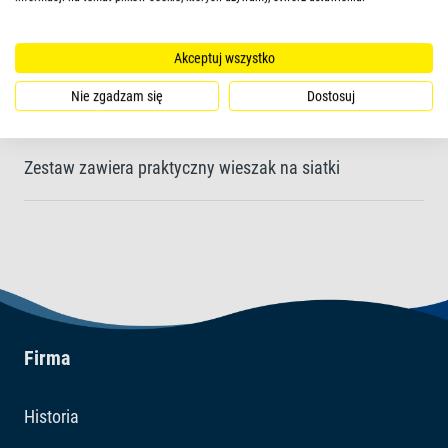
Odporne na korozję i działanie wody morskiej
Akceptuj wszystko
Nie zgadzam się
Dostosuj
Siatka wykonana w 100% z nylonu nie ulega rozdarciom
Zestaw zawiera praktyczny wieszak na siatki
Firma
Historia