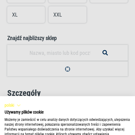
XL
XXL
Znajdź najbliższy sklep
Szczegóły
polski
Pozwalają łatwo wyławiać ryby z akwarium
Używamy plików cookie
Możemy je zamieścić w celu analizy danych dotyczących odwiedzających, ulepszenia
naszej strony internetowej, pokazania spersonalizowanych treści i zapewnienia
Rączka i rama pokryte specjalnym plastikiem
Państwu wspaniałego doświadczenia na stronie internetowej. Aby uzyskać więcej
informacji na temat plików cookie, których używamy, otwórz ustawienia.