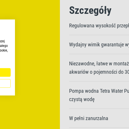
Szczegóły
Regulowana wysokość przep
szej
Wydajny wirnik gwarantuje w
iałego
ookie,
Niezawodne, łatwe w montaż
akwariów o pojemności do 3
Pompa wodna Tetra Water P
czystą wodę
W pełni zanurzalna