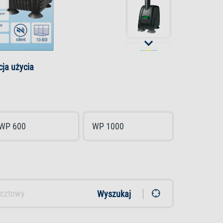
cja użycia
WP 600
WP 1000
Wyszukaj