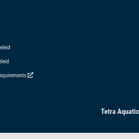
eleid
leid
requirements
Tetra Aquati