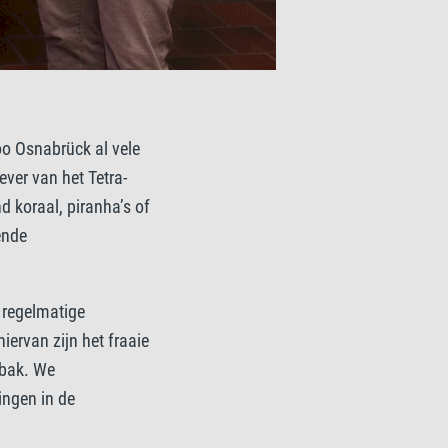
oo Osnabrück al vele
ver van het Tetra-
d koraal, piranha’s of
ende
 regelmatige
iervan zijn het fraaie
ebak. We
ingen in de