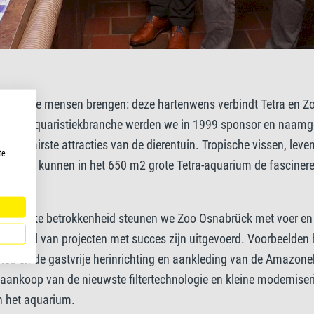
ter bij de mensen brengen: deze hartenwens verbindt Tetra en Z
r in de aquaristiekbranche werden we in 1999 sponsor en naamge
populairste attracties van de dierentuin. Tropische vissen, leven
te
ng en oud kunnen in het 650 m2 grote Tetra-aquarium de fasciner
leven.
ppelijke betrokkenheid steunen we Zoo Osnabrück met voer en
r al tal van projecten met succes zijn uitgevoerd. Voorbeelden h
ied en de gastvrije herinrichting en aankleding van de Amazon
aankoop van de nieuwste filtertechnologie en kleine moderniser
n het aquarium.