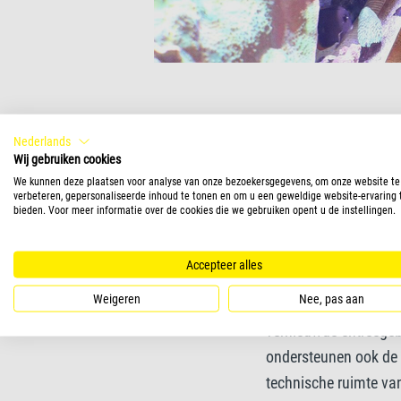
Natuur en dieren dich
Nederlands
jaren. Als marktleide
Wij gebruiken cookies
We kunnen deze plaatsen voor analyse van onze bezoekersgegevens, om onze website te
aquarium, een van de 
verbeteren, gepersonaliseerde inhoud te tonen en om u een geweldige website-ervaring 
pijlstaartroggen: jo
bieden. Voor meer informatie over de cookies die we gebruiken opent u de instellingen.
onderwaterwereld be
Accepteer alles
Vanuit onze maatscha
Weigeren
Nee, pas aan
gelddonaties, waardoo
vernieuwde entreegeb
ondersteunen ook de 
technische ruimte va