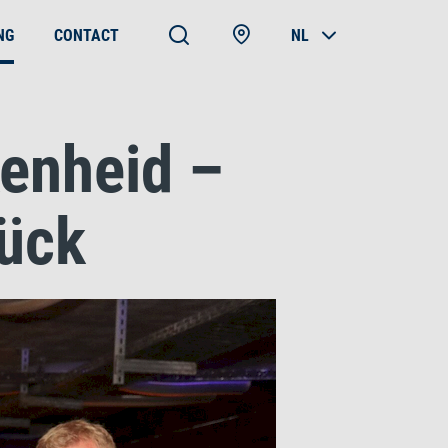
NG
CONTACT
NL
enheid –
rück