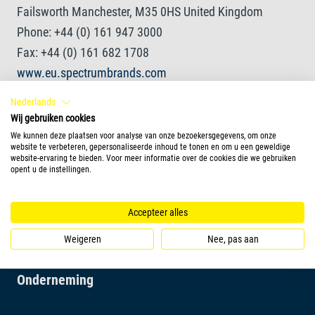
Failsworth Manchester, M35 0HS United Kingdom
Phone: +44 (0) 161 947 3000
Fax: +44 (0) 161 682 1708
www.eu.spectrumbrands.com
Nederlands
Registered in England and Wales
Wij gebruiken cookies
Company No.: 02394603
We kunnen deze plaatsen voor analyse van onze bezoekersgegevens, om onze
website te verbeteren, gepersonaliseerde inhoud te tonen en om u een geweldige
VAT-No. GB 532 783 437
website-ervaring te bieden. Voor meer informatie over de cookies die we gebruiken
opent u de instellingen.
Paid-up share capital £78,547,000
Accepteer alles
Weigeren
Nee, pas aan
Onderneming