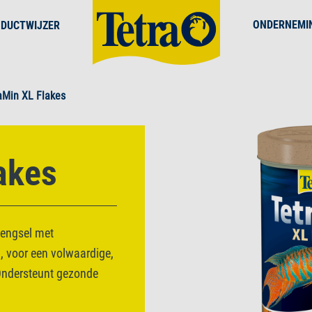
ONDERNEMI
DUCTWIJZER
aMin XL Flakes
akes
mengsel met
, voor een volwaardige,
 Ondersteunt gezonde