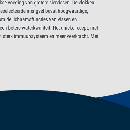
kse voeding van grotere siervissen. De vlokken
iddelen
 geselecteerde mengsel bevat hoogwaardige,
 om de lichaamsfuncties van vissen en
IE/kg. Zuurteregelaars: Citroenzuur 293 mg/kg.
een betere waterkwaliteit. Het unieke recept, met
een sterk immuunsysteem en meer veerkracht. Met