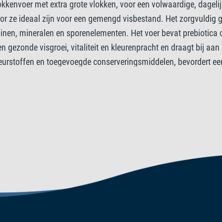
okkenvoer met extra grote vlokken, voor een volwaardige, dagelij
Toevoegingsm
or ze ideaal zijn voor een gemengd visbestand. Het zorgvuldig
minen, mineralen en sporenelementen. Het voer bevat prebiotica
Vitaminen: Vitamine D3 1848 
 gezonde visgroei, vitaliteit en kleurenpracht en draagt bij aan 
leurstoffen en toegevoegde conserveringsmiddelen, bevordert 
 gedijen en blijft uw aquariumwater schoon en helder.