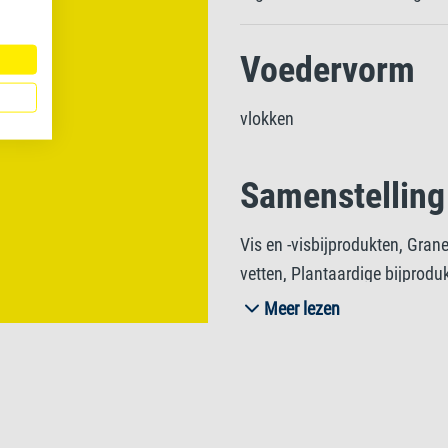
Voedervorm
vlokken
Samenstelling
Vis en -visbijprodukten, Grane
vetten, Plantaardige bijprodu
Meer lezen
Analytische b
Ruw eiwit 46%, Ruw vet 11%, 