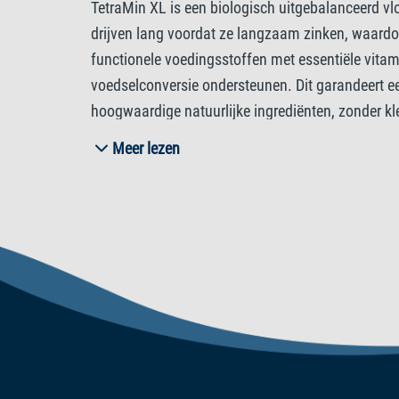
TetraMin XL is een biologisch uitgebalanceerd vl
drijven lang voordat ze langzaam zinken, waardo
functionele voedingsstoffen met essentiële vita
voedselconversie ondersteunen. Dit garandeert een
hoogwaardige natuurlijke ingrediënten, zonder k
TetraMin XL Flakes zullen uw siervissen optimaal
Meer lezen