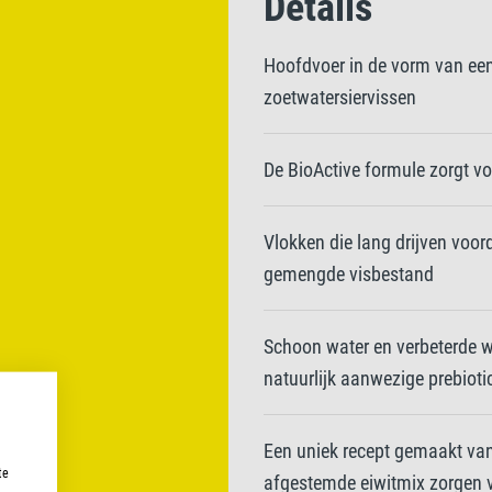
Details
Hoofdvoer in de vorm van ee
zoetwatersiervissen
De BioActive formule zorgt 
Vlokken die lang drijven voor
gemengde visbestand
Schoon water en verbeterde wa
natuurlijk aanwezige prebioti
Een uniek recept gemaakt va
te
afgestemde eiwitmix zorgen v