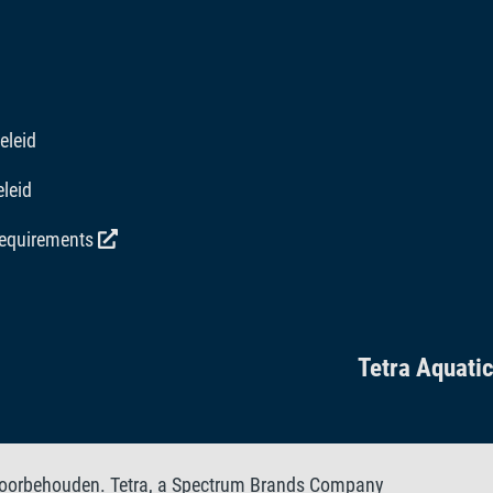
eleid
leid
requirements
Tetra Aquati
 voorbehouden. Tetra, a Spectrum Brands Company