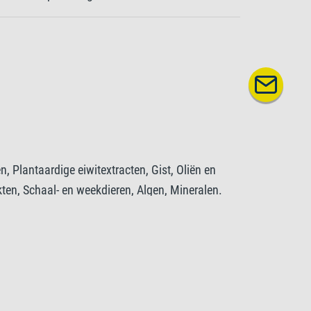
n, Plantaardige eiwitextracten, Gist, Oliën en
kten, Schaal- en weekdieren, Algen, Mineralen.
estanddelen
Ruwe celstof 2%, Vochtgehalte 7%.