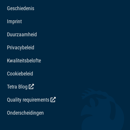
Toevoegingsmiddelen
Geschiedenis
Vitaminen: Vitamine D3 2048 IE/kg. Zuurteregelaars:
Imprint
Citroenzuur 330 mg/kg.
Duurzaamheid
Privacybeleid
Kwaliteitsbelofte
Cookiebeleid
Tetra Blog
Quality requirements
Onderscheidingen