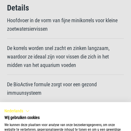
Details
Hoofdvoer in de vorm van fijne minikorrels voor kleine
zoetwatersiervissen
De korrels worden snel zacht en zinken langzaam,
waardoor ze ideaal zijn voor vissen die zich in het
midden van het aquarium voeden
De BioActive formule zorgt voor een gezond
immuunsysteem
Nederlands
Een uniek recept gemaakt van hoogwaardige
Wij gebruiken cookies
ingrediënten en een optimaal afgestemde eiwitmix
We kunnen deze plaatsen voor analyse van onze bezoekersgegevens, om onze
zorgen voor een optimale groei
website te verbeteren, gepersonaliseerde inhoud te tonen en om u een geweldige