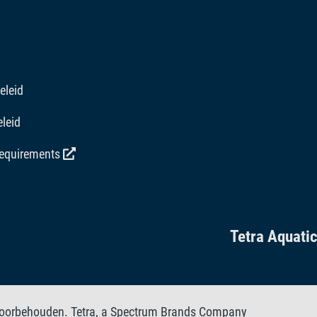
eleid
leid
requirements
Tetra Aquati
 voorbehouden. Tetra, a Spectrum Brands Company