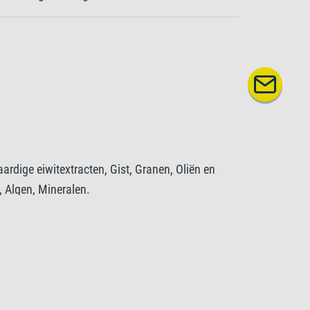
aardige eiwitextracten, Gist, Granen, Oliën en
, Algen, Mineralen.
estanddelen
Ruwe celstof 2%, Vochtgehalte 8%.