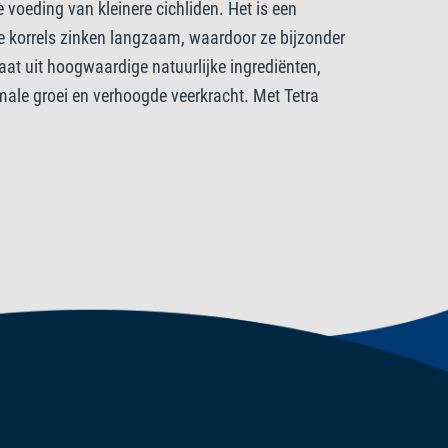
voeding van kleinere cichliden. Het is een
iddelen
De korrels zinken langzaam, waardoor ze bijzonder
aat uit hoogwaardige natuurlijke ingrediënten,
IE/kg. Zuurteregelaars: Citroenzuur 330 mg/kg.
ale groei en verhoogde veerkracht. Met Tetra