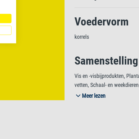
Voedervorm
korrels
Samenstelling
Vis en -visbijprodukten, Plant
vetten, Schaal- en weekdieren
Meer lezen
Analytische b
Ruw eiwit 52%, Ruw vet 11%, 