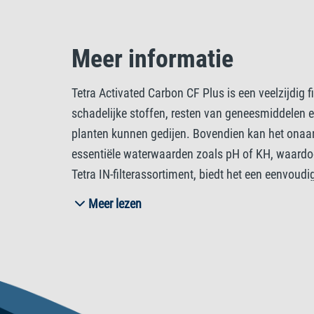
Meer informatie
Tetra Activated Carbon CF Plus is een veelzijdig f
schadelijke stoffen, resten van geneesmiddelen e
planten kunnen gedijen. Bovendien kan het onaan
essentiële waterwaarden zoals pH of KH, waardoor
Tetra IN-filterassortiment, biedt het een eenvoud
verschillende aquariumopstellingen. Tetra Activa
Meer lezen
gezond en evenwichtig aquarium, terwijl u kunt 