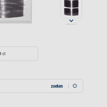
4 ct
zoeken