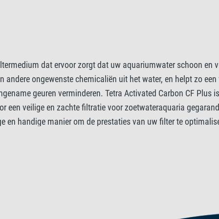
iltermedium dat ervoor zorgt dat uw aquariumwater schoon en veili
n andere ongewenste chemicaliën uit het water, en helpt zo een 
gename geuren verminderen. Tetra Activated Carbon CF Plus is 
 een veilige en zachte filtratie voor zoetwateraquaria gegarand
ige en handige manier om de prestaties van uw filter te optimali
ted Carbon CF Plus is gemakkelijk te gebruiken en duurzaam. He
genieten van de volledige schoonheid van uw onderwaterwereld.