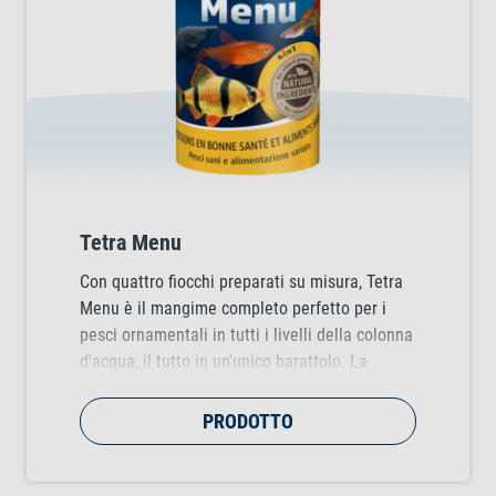
Tetra Menu
Con quattro fiocchi preparati su misura, Tetra
Menu è il mangime completo perfetto per i
pesci ornamentali in tutti i livelli della colonna
d'acqua, il tutto in un'unico barattolo. La
ricetta è a base di ingredienti di alta qualità e
contiene sostante nutritive essenziali come
PRODOTTO
vitamine, minerali e oligoelementi.