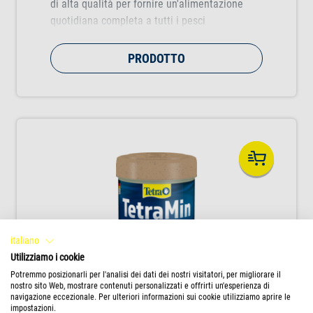
di alta qualità per fornire un'alimentazione
quotidiana completa a tutti i pesci
ornamentali. Favorisce la crescita sana dei
pesci, la loro vitalità e la brillantezza dei
PRODOTTO
colori.
italiano
Utilizziamo i cookie
Potremmo posizionarli per l'analisi dei dati dei nostri visitatori, per migliorare il
nostro sito Web, mostrare contenuti personalizzati e offrirti un'esperienza di
navigazione eccezionale. Per ulteriori informazioni sui cookie utilizziamo aprire le
impostazioni.