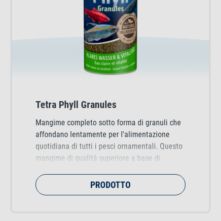
Tetra Phyll Granules
Mangime completo sotto forma di granuli che
affondano lentamente per l'alimentazione
quotidiana di tutti i pesci ornamentali. Questo
mangime di qualità superiore a base di
ingredienti di origine vegetale favorisce la
vitalità e la resistenza dei pesci.
PRODOTTO