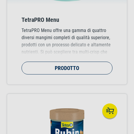
TetraPRO Menu
TetraPRO Menu offre una gamma di quattro
diversi mangimi completi di qualità superiore,
prodotti con un processo delicato e altamente
nutrienti. Si può scegliere tra multi-crisp che
rafforzano il sistema immunitario o che
promuovono una crescita sana e multi-crisp
PRODOTTO
che esaltano la brillantezza naturale dei colori
o che migliorano la vitalità dei pesci
ornamentali.