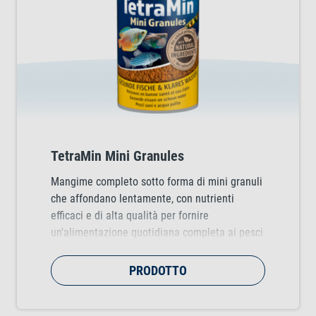
TetraMin Mini Granules
Mangime completo sotto forma di mini granuli
che affondano lentamente, con nutrienti
efficaci e di alta qualità per fornire
un'alimentazione quotidiana completa ai pesci
ornamentali di taglia piccola. Favorisce la
crescita sana dei pesci, la loro vitalità e la
PRODOTTO
brillantezza dei colori.