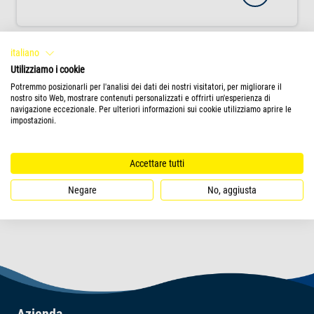
Passo 2
italiano
Utilizziamo i cookie
Potremmo posizionarli per l'analisi dei dati dei nostri visitatori, per migliorare il
nostro sito Web, mostrare contenuti personalizzati e offrirti un'esperienza di
Che tipo di mangime cerco
0
navigazione eccezionale. Per ulteriori informazioni sui cookie utilizziamo aprire le
impostazioni.
Accettare tutti
PRODOTTI
Negare
No, aggiusta