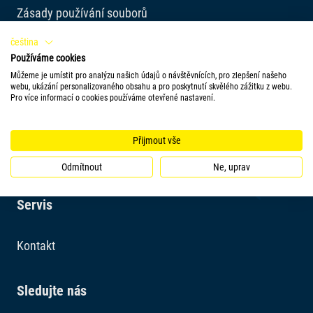
Zásady používání souborů
cookie
čeština
Používáme cookies
Tetra Blog
Můžeme je umístit pro analýzu našich údajů o návštěvnících, pro zlepšení našeho
webu, ukázání personalizovaného obsahu a pro poskytnutí skvělého zážitku z webu.
Požadavky na kvalitu
Pro více informací o cookies používáme otevřené nastavení.
Ocenění
Přijmout vše
Odmítnout
Ne, uprav
Servis
Kontakt
Sledujte nás