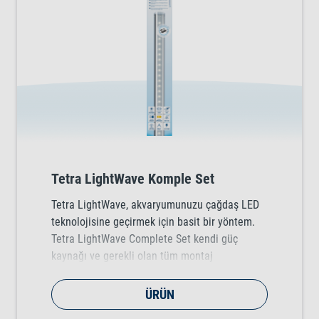
Tetra LightWave Komple Set
Tetra LightWave, akvaryumunuzu çağdaş LED
teknolojisine geçirmek için basit bir yöntem.
Tetra LightWave Complete Set kendi güç
kaynağı ve gerekli olan tüm montaj
adaptörleriyle beraber gelir, böylece
lambaların hemen çalıştırılabilmesini sağlar.
ÜRÜN
LED lambaların yüksek lümen değeri