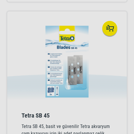
etkili bir şekilde korur. Böylece yem taze ve
besleyici kalır.
Tetra SB 45
Tetra SB 45, basit ve güvenilir Tetra akvaryum
cam kazıyıcısı için iki adet paslanmaz çelik