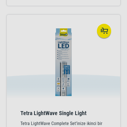
akvaryumunuza göz alıcı, gün ışığını
aratmayacak doğallıkta bir aydınlatma
kazandırır. Işık spektrumu aynı zamanda
klorofil oluşumunu da artırır ve böylelikle
akvaryum bitkilerinin büyümesine yardımcı
olur.
Tetra LightWave Single Light
Tetra LightWave Complete Set’inize ikinci bir