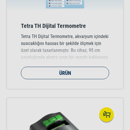
Tetra TH Dijital Termometre
Tetra TH Dijital Termometre, akvaryum içindeki
susıcaklığını hassas bir şekilde ölçmek için
özel olarak tasarlanmıştır. Bu cihaz, 95 cm
uzunluğunda ekstra uzun bir sensör kablosuna
sahiptir. İki adet vantuz kullanılarak akvaryum
camının dışına güvenli bir şekilde
ÜRÜN
sabitlenebilir ve su ortamınızı bozmadan doğru
ölçümler sağlar. Bu dijital termometre tüm
akvaryum boyutları için uygundur ve -10°C ile
+50°C arasındaki sıcaklıkları ölçebilir.