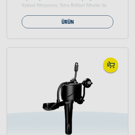
fiziksel filtrasyonu, Tetra Brillant filtreler ile
mümkündür.
ÜRÜN