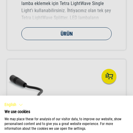
lamba eklemek için Tetra LightWave Single
Light’ı kullanabilirsiniz. İhtiyacınız olan tek şey
Tetra LightWave Splitter. LED lambaların
yüksek lümen değeri akvaryumunuza göz alıcı,
gün ışığını aratmayacak doğallıkta bir
ÜRÜN
aydınlatma kazandırır. Işık spektrumu aynı
zamanda klorofil oluşumunu da artırır ve
böylelikle akvaryum bitkilerinin büyümesine
yardımcı olur.
English
We use cookies
We may place these for analysis of our visitor data, to improve our website, show
personalised content and to give you a great website experience. For more
information about the cookies we use open the settings.