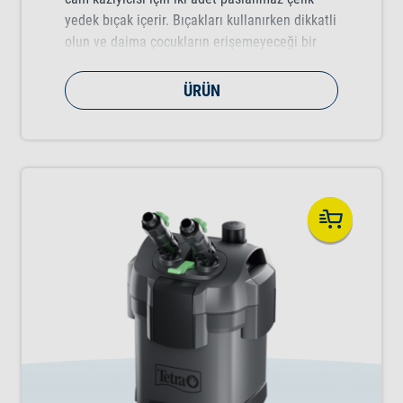
yedek bıçak içerir. Bıçakları kullanırken dikkatli
olun ve daima çocukların erişemeyeceği bir
yerde saklayın.
ÜRÜN