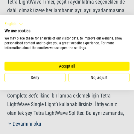
Tetra LightWave Timer, çeşitli aydınlatma seçenekleri de
dahil olmak üzere her lambanın ayrı ayrı ayarlanmasına
olanak tanır
English
We use cookies
2 yıl garanti
We may place these for analysis of our visitor data, to improve our website, show
personalised content and to give you a great website experience. For more
information about the cookies we use open the settings.
Daha fazla bilgi
Accept all
Deny
No, adjust
Tetra LightWave ile çağdaş LED teknolojisine geçiş
yapmak hiç bu kadar kolay olmamıştı. Tetra LightWave
Complete Set’e ikinci bir lamba eklemek için Tetra
LightWave Single Light’ı kullanabilirsiniz. İhtiyacınız
olan tek şey Tetra LightWave Splitter. Bu aynı zamanda,
derin akvaryumlar için en uygun aydınlatmaya da olanak
Devamını oku
tanır. LED lambaların yüksek lümen değeri