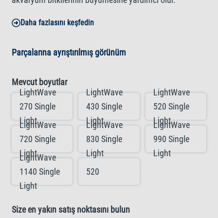
Daha fazlasını keşfedin
Parçalarına ayrıştırılmış görünüm
Mevcut boyutlar
LightWave
LightWave
LightWave
270 Single
430 Single
520 Single
Light
Light
Light
LightWave
LightWave
LightWave
720 Single
830 Single
990 Single
Light
Light
Light
LightWave
1140 Single
520
Light
Size en yakın satış noktasını bulun