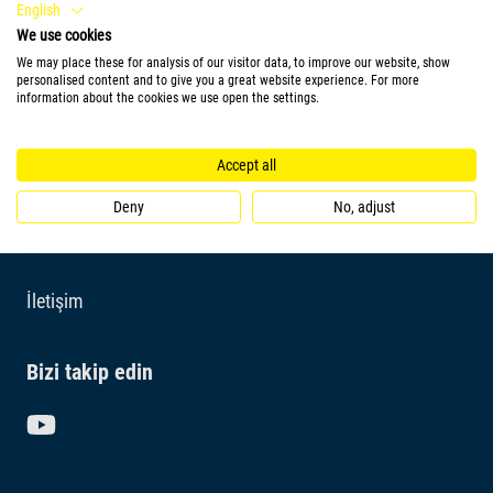
English
Kalite Gereklilikleri
We use cookies
Tetra Blog
We may place these for analysis of our visitor data, to improve our website, show
personalised content and to give you a great website experience. For more
information about the cookies we use open the settings.
Ödüller
Accept all
Deny
No, adjust
Hizmetler
İletişim
Bizi takip edin