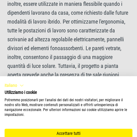
inoltre, essere utilizzate in maniera flessibile quando i
dipendenti lavorano da casa, come richiesto dalle future
modalità di lavoro ibrido. Per ottimizzarne l'ergonomia,
tutte le postazioni di lavoro sono caratterizzate da
scrivanie ad altezza regolabile elettricamente, pannelli
divisori ed elementi fonoassorbenti. Le pareti vetrate,
inoltre, consentono il passaggio di una maggiore
quantità di luce solare. Tuttavia, il progetto a pianta
aperta prevede anche la presenza di tre sale riunioni,
utilizzabili in maniera flessibile per incontri riservati,
italiano
sessioni di formazione e altri eventi ufficiali. Infine, per
Utilizziamo i cookie
Potremmo posizionarli per l'analisi dei dati dei nostri visitatori, per migliorare il
favorire la comunicazione interna e offrire ai dipendenti
nostro sito Web, mostrare contenuti personalizzati e offrirti un'esperienza di
uno spazio in cui condividere i momenti di pausa, alla
navigazione eccezionale. Per ulteriori informazioni sui cookie utilizziamo aprire le
impostazioni.
cucina è affiancata una zona ristoro provvista di sedie.
Oltre che dai nuovi uffici a pianta aperta, il benessere dei
Accettare tutti