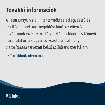
További információk
A Tetra EasyCrystal Filter termékcsalád egyszerű és
rendkívül hatékony megoldást kínál az édesvízi
akváriumok vizének kristálytisztán tartására. A könnyű
használat és a kiegyensúlyozott teljesítmény
biztosítására tervezett belső szűrőrendszer három
méretben kapható, és 15–150 literes akváriumokhoz
Továbbiak olvasása
használható. Minden modell intenzív mechanikus és
biológiai szűréssel rendelkezik, hogy minimális
karbantartás mellett optimális vízminőséget biztosítson.
A mechanikus szűrőfokozat kétrétegű szűrőbetétekből
áll, amelyek megbízhatóan visszatartják mind a durva
szennyeződéseket, mind a legapróbb részecskéket. A
Vállalat
biológiai szűrőfokozatban egy beépített, extra nagy