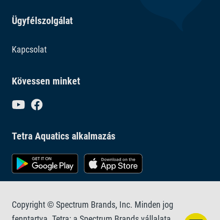
sem az akvaristákat. Az EasyCrystal Filter 300 és az
EasyCrystal Filterbox 600 beépített fűtőrekesszel
Ügyfélszolgálat
rendelkezik, amely tiszta vizet és egyszerű hőmérséklet-
szabályozást biztosít egy kompakt készülékházban. A
Kapcsolat
TÜV/GS által a biztonság és a minőségbiztosítás
érdekében tesztelt, minden EasyCrystal szűrő két év
Kövessen minket
garanciával kapható, amely a jól bevált Tetra
technológia mellett magas fokú kényelmet kínál. Legyen
szó akár nanoakváriumról, akár közösségi akváriumról,
az EasyCrystal termékcsalád megbízható szűrést és
Tetra Aquatics alkalmazás
tiszta vizet biztosít, így ideális választás kezdők és
tapasztalt akvaristák számára egyaránt.
Copyright © Spectrum Brands, Inc. Minden jog
fenntartva. Tetra: a Spectrum Brands vállalata