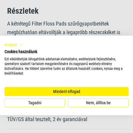
Részletek
A kétrétegű Filter Floss Pads szűrőgyapotbetétek
megbízhatóan eltávolítják a legapróbb részecskéket is
magyar
A BioGrid extra nagy felülete ideális a hasznos
Cookies használunk
Ezt elküldhetjük látogatóink adatainak elemzésére, webhelyünk fejlesztésére,
baktériumok megtelepedéséhez és növekedéséhez
személyre szabott tartalom megjelenítésére és nagyszerű webhely-élmény
biztosítására. Ha többet szeretne tudni az általunk használt cookies, nyissa meg a
beállításokat.
Kompakt és helytakarékos
Mindent elfogad
15–150 literes űrtartalmú akváriumokhoz használható
Tagadni
Nem, állítsa be
TÜV/GS által tesztelt, 2 év garanciával