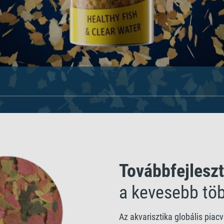
Továbbfejleszt
a kevesebb tö
Az akvarisztika globális piac