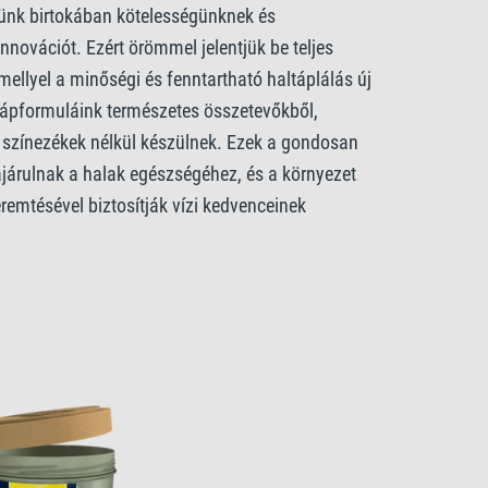
ünk birtokában kötelességünknek és
nnovációt. Ezért örömmel jelentjük be teljes
mellyel a minőségi és fenntartható haltáplálás új
ltápformuláink természetes összetevőkből,
s színezékek nélkül készülnek. Ezek a gondosan
járulnak a halak egészségéhez, és a környezet
emtésével biztosítják vízi kedvenceinek