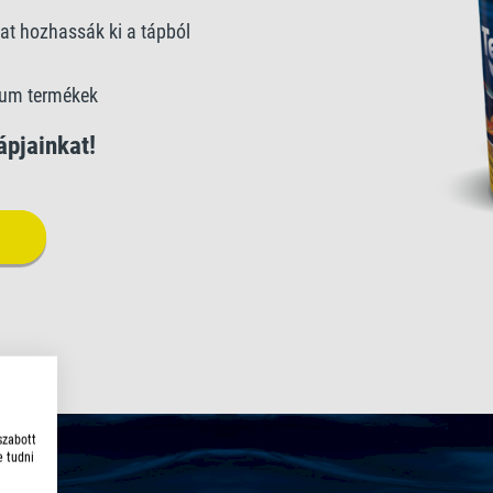
at hozhassák ki a tápból
ium termékek
pjainkat!
szabott
e tudni