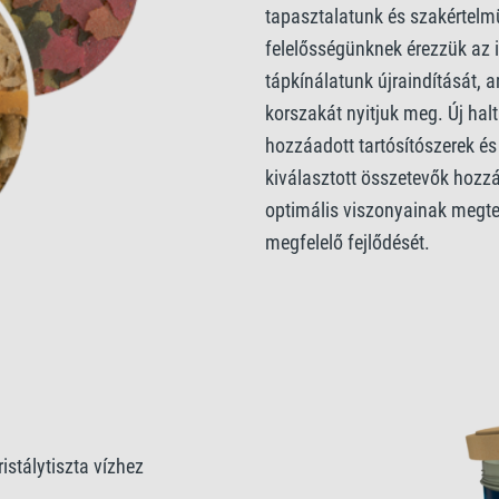
tapasztalatunk és szakértelm
felelősségünknek érezzük az i
tápkínálatunk újraindítását, a
korszakát nyitjuk meg. Új ha
hozzáadott tartósítószerek é
kiválasztott összetevők hozzá
optimális viszonyainak megter
megfelelő fejlődését.
istálytiszta vízhez