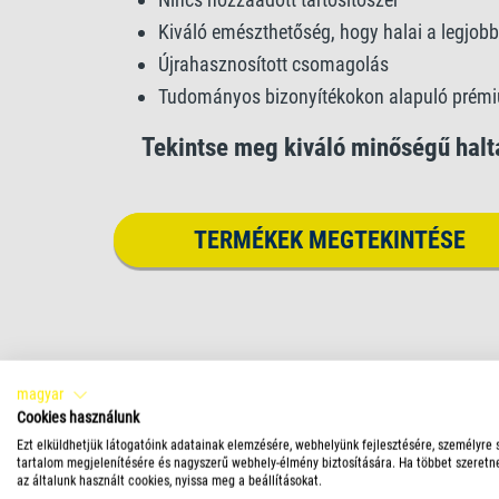
Kiváló emészthetőség, hogy halai a legjobb
Újrahasznosított csomagolás
Tudományos bizonyítékokon alapuló prém
Tekintse meg kiváló minőségű haltá
TERMÉKEK MEGTEKINTÉSE
magyar
Cookies használunk
Ezt elküldhetjük látogatóink adatainak elemzésére, webhelyünk fejlesztésére, személyre 
tartalom megjelenítésére és nagyszerű webhely-élmény biztosítására. Ha többet szeretn
az általunk használt cookies, nyissa meg a beállításokat.