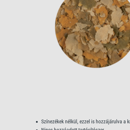
Színezékek nélkül, ezzel is hozzájárulva a kr
Nincs hozzáadott tartósítószer