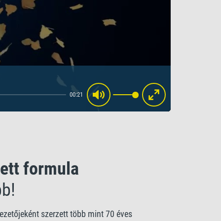
00:21
Mute
Enter
fullscreen
ett formula
bb!
vezetőjeként szerzett több mint 70 éves