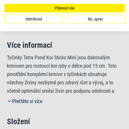
Přijmout vše
Čistá voda a její vyšší kvalita díky krmivu ve formě
tyčinek, které se snadno přijímají a jsou lehce stravitelné
Odmítnout
Ne, uprav
Více informací
Tyčinky Tetra Pond Koi Sticks Mini jsou dokonalým
krmivem pro rostoucí koi ryby o délce pod 15 cm. Toto
prvotřídní kompletní krmivo v tyčinkách obsahuje
všechny živiny nezbytné pro zdravý růst a vývoj, a to
včetně optimální směsi živin pro podporu odolnosti a
vitality. Tyto snadno poživatelné a stravitelné mini
Přečtěte si více
tyčinky přispívají k čistotě vody a zlepšují její kvalitu,
zatímco vysoce kvalitní karotenoidy zintenzivňují
Složení
přirozené zbarvení koi ryb. V krmivu Tetra Pond Koi