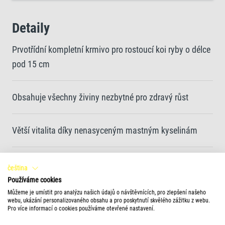
Detaily
Prvotřídní kompletní krmivo pro rostoucí koi ryby o délce
pod 15 cm
Obsahuje všechny živiny nezbytné pro zdravý růst
Větší vitalita díky nenasyceným mastným kyselinám
Optimální kombinace živin, které podporují odolnost
čeština
Používáme cookies
Můžeme je umístit pro analýzu našich údajů o návštěvnících, pro zlepšení našeho
Zintenzivnění přirozeného zbarvení ryb díky vysoce
webu, ukázání personalizovaného obsahu a pro poskytnutí skvělého zážitku z webu.
Pro více informací o cookies používáme otevřené nastavení.
kvalitním karotenoidům