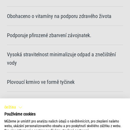
Obohaceno o vitamíny na podporu zdravého života
Podporuje přirozené zbarvení závojnatek.
Vysoká stravitelnost minimalizuje odpad a znečištění
vody
Plovoucí krmivo ve formě tyčinek
Jedinečné složení a kvalitní suroviny bez barviv a
čeština
přidaných konzervačních látek zajišťují optimální růst
Používáme cookies
Můžeme je umístit pro analýzu našich údajů o návštěvnících, pro zlepšení našeho
webu, ukázání personalizovaného obsahu a pro poskytnutí skvělého zážitku z webu.
Čistá voda a její vyšší kvalita díky krmivu ve formě