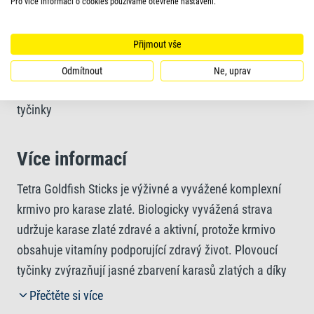
Pro více informací o cookies používáme otevřené nastavení.
tyčinek, které se snadno přijímají a jsou lehce stravitelné
Přijmout vše
Odmítnout
Ne, uprav
Krmný formulář (volitelné)
tyčinky
Více informací
Tetra Goldfish Sticks je výživné a vyvážené komplexní
krmivo pro karase zlaté. Biologicky vyvážená strava
udržuje karase zlaté zdravé a aktivní, protože krmivo
obsahuje vitamíny podporující zdravý život. Plovoucí
tyčinky zvýrazňují jasné zbarvení karasů zlatých a díky
vysoké stravitelnosti minimalizují odpad a znečištění
Přečtěte si více
vody. Jedinečné složení s kvalitními přírodními