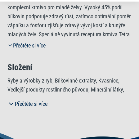
komplexní krmivo pro mladé želvy. Vysoký 45% podíl
bílkovin podporuje zdravý růst, zatímco optimální poměr
vápníku a fosforu zjišťuje zdravý vývoj kostí a krunýře
mladých želv. Speciálně vyvinutá receptura krmiva Tetra
ReptoMin Baby navíc omezuje nepříjemný zápach z
Přečtěte si více
nádrže a je vyrobena z přírodních surovin. Malé tyčinky
ReptoMin Baby jsou speciálně přizpůsobeny
Složení
požadavkům a stravovacím návykům mladých želv, což
usnadňuje jejich krmení. Jedinečné složení s kvalitními
Ryby a výrobky z ryb, Bílkovinné extrakty, Kvasnice,
přírodními složkami, bez barviv a přidaných
Vedlejší produkty rostlinného původu, Minerální látky,
konzervačních látek podporuje zdravý růst a silný
Oleje a tuky, Měkkýši a korýši.
Přečtěte si více
imunitní systém.
Analytické složky
Hrubý protein 45%, Hrubý tuk 8%, Hrubá vláknina 2%,