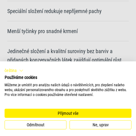
Speciální složení redukuje nepříjemné pachy
Menší tyčinky pro snadné krmení
Jedinečné složení a kvalitní suroviny bez barviv a
přidaných konzervačních látek zajišťují optimální růst
čeština
Používáme cookies
Krmný formulář (volitelné)
Můžeme je umístit pro analýzu našich údajů o návštěvnících, pro zlepšení našeho
webu, ukázání personalizovaného obsahu a pro poskytnutí skvělého zážitku z webu.
Pro více informací o cookies používáme otevřené nastavení.
tyčinky
Přijmout vše
Více informací
Odmítnout
Ne, uprav
Tetra ReptoMin Baby je vyvážené a na živiny bohaté