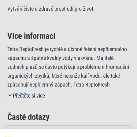
Vytváří čisté a zdravé prostředí pro život.
Více informací
Tetra ReptoFresh je rychlé a účinné řešení nepříjemného
zápachu a špatné kvality vody v akváriu. Majitelé
vodních plazů se často potýkají s problémem hromadění
organických zbytků, které nejenže kalí vodu, ale také
způsobují nepříjemný zápach. Tetra ReptoFresh
okamžitě působí na snížení těchto zbytků a zároveň
Přečtěte si více
obohacuje vodu o kyslík. Tento přidaný kyslík urychluje
přirozený rozklad organických látek a zanechává vodu
Časté dotazy
pro plazy svěží a čistou. Zlepšením kvality vody vytváří
Tetra ReptoFresh stabilní a hygienické životní prostředí,
Co je přípravek Tetra ReptoFresh a kdy ho