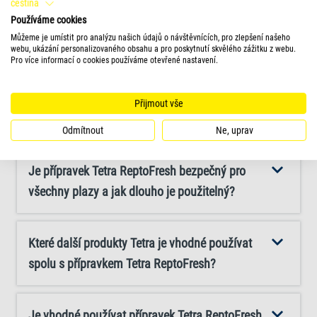
ve kterém se plazům daří. Přípravek současně snižuje
čeština
používat?
Používáme cookies
četnost a náročnost údržby, protože delší intervaly
Můžeme je umístit pro analýzu našich údajů o návštěvnících, pro zlepšení našeho
čištění znamenají méně námahy. Péče o akvaterárium je
webu, ukázání personalizovaného obsahu a pro poskytnutí skvělého zážitku z webu.
Pro více informací o cookies používáme otevřené nastavení.
tak jednodušší a příjemnější a voda zůstává svěží a
Jak často přípravek Tetra ReptoFresh používat?
bezpečná. Aplikace je jednoduchá: před použitím
přípravek dobře protřepejte a každý týden přidejte 10 ml
Přijmout vše
Jak rychle přípravek Tetra ReptoFresh účinkuje?
na každých 50 l vody přímo do akvária. Pro dosažení
Odmítnout
Ne, uprav
nejlepších dlouhodobých výsledků lze Tetra ReptoFresh
kombinovat s přípravkem Tetra ReptoClean, který
Je přípravek Tetra ReptoFresh bezpečný pro
podporuje trvalou biologickou rovnováhu a snižování
všechny plazy a jak dlouho je použitelný?
kalů. Díky svému jedinečnému účinku zvyšujícímu
okysličení a snadno použitelnému tekutému složení
Které další produkty Tetra je vhodné používat
zajišťuje Tetra ReptoFresh čerstvou vodu, zdravější
spolu s přípravkem Tetra ReptoFresh?
prostředí a méně úsilí při údržbě, což z něj činí
nezbytnou součást pravidelné péče o vodní plazy.
Je vhodné používat přípravek Tetra ReptoFresh