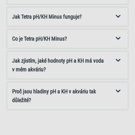
dispozici obal nebo etiketu výrobku. V případě zasažení
pokožky nebo očí důkladně vypláchněte vodou. Tetra
Jak Tetra pH/KH Minus funguje?
pH/KH Minus představuje účinný způsob regulace
kvality vody v akváriu, který vytváří vhodné prostředí pro
Co je Tetra pH/KH Minus?
vodní živočichy.
Jak zjistím, jaké hodnoty pH a KH má voda
v mém akváriu?
Proč jsou hladiny pH a KH v akváriu tak
důležité?