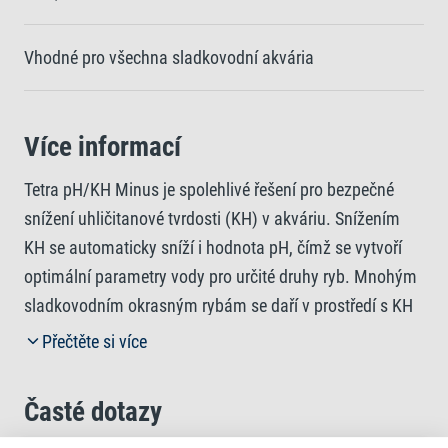
Vhodné pro všechna sladkovodní akvária
Více informací
Tetra pH/KH Minus je spolehlivé řešení pro bezpečné
snížení uhličitanové tvrdosti (KH) v akváriu. Snížením
KH se automaticky sníží i hodnota pH, čímž se vytvoří
optimální parametry vody pro určité druhy ryb. Mnohým
sladkovodním okrasným rybám se daří v prostředí s KH
4 °dH a pH do 7,5, proto je tento produkt nezbytný pro
Přečtěte si více
udržení vhodných životních podmínek.Pokud používáte
přípravek Tetra pH/KH Minus, přidejte až 25 ml na 100 l
Časté dotazy
akvarijní vody a pro přesné měření použijte dávkovací