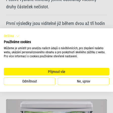
druhy částeček nečistot.
První výsledky jsou viditelné již během dvou až tří hodin
čeština
Křišťálově čistá voda během šesti až dvanácti hodin
Používáme cookies
Můžeme je umístit pro analýzu našich údajů o návštěvnících, pro zlepšení našeho
webu, ukázání personalizovaného obsahu a pro poskytnutí skvělého zážitku z webu.
Vhodné pro všechna sladkovodní akvária
Pro více informací o cookies používáme otevřené nastavení.
Přijmout vše
Není vhodné pro akvária s bezobratlými živočichy, jako
jsou např. plži, krevety a další korýši
Odmítnout
Ne, uprav