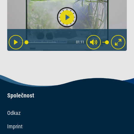
Play
01:11
Play
Mute
Enter
fullscr
Společnost
Odkaz
Imprint