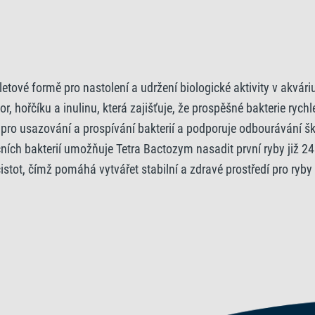
letové formě pro nastolení a udržení biologické aktivity v akvár
 hořčíku a inulinu, která zajišťuje, že prospěšné bakterie rychle
edí pro usazování a prospívání bakterií a podporuje odbourávání š
ních bakterií umožňuje Tetra Bactozym nasadit první ryby již 2
stot, čímž pomáhá vytvářet stabilní a zdravé prostředí pro ryby 
tává zachována i po vyčištění filtru, částečné výměně vody nebo
 akvária. Díky tomu je nepostradatelným pomocníkem pro snížení
jednoduchá a pohodlná: jedna tableta vystačí na 100 litrů vody
trannou a účinnou volbu pro akvaristy, kteří chtějí podpořit siln