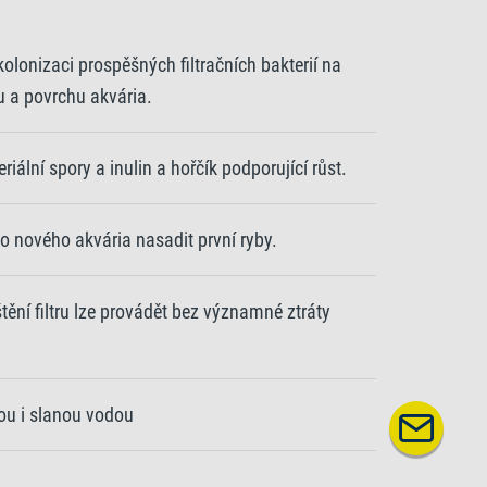
kolonizaci prospěšných filtračních bakterií na
tu a povrchu akvária.
iální spory a inulin a hořčík podporující růst.
do nového akvária nasadit první ryby.
ění filtru lze provádět bez významné ztráty
ou i slanou vodou