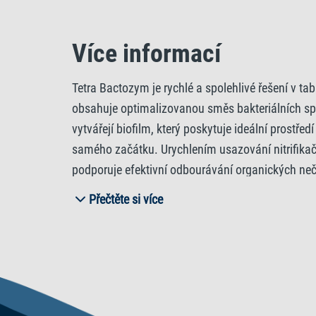
Více informací
Tetra Bactozym je rychlé a spolehlivé řešení v tab
obsahuje optimalizovanou směs bakteriálních spor,
vytvářejí biofilm, který poskytuje ideální prostř
samého začátku. Urychlením usazování nitrifikač
podporuje efektivní odbourávání organických neči
Tetra Bactozym je, že esenciální bioaktivita zůs
Přečtěte si více
nezbytnou údržbu, aniž byste ohrozili stabilitu
hodnoty vody konzistentně bezpečné. Aplikace je 
sladkovodní i mořská akvária, což z něj činí všes