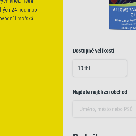
ých látek. Tetra
hých 24 hodin po
ovodní i mořská
Dostupné velikosti
10 tbl
Najděte nejbližší obchod