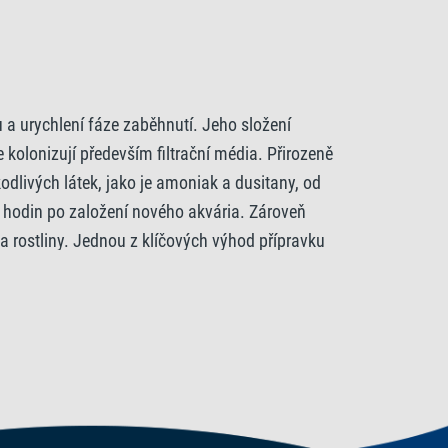
iu a urychlení fáze zaběhnutí. Jeho složení
 kolonizují především filtrační média. Přirozeně
kodlivých látek, jako je amoniak a dusitany, od
4 hodin po založení nového akvária. Zároveň
a rostliny. Jednou z klíčových výhod přípravku
 léčbě léky, což znamená, že můžete provádět
 stresu během běžné péče a zároveň udržuje
 v akváriu. Tetra Bactozym je vhodný pro
ou biologickou rovnováhu.