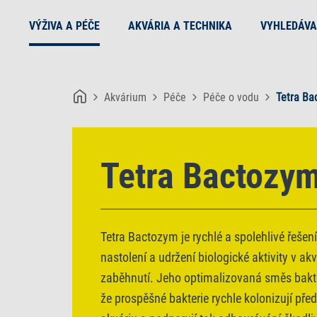
VÝŽIVA A PÉČE
AKVÁRIA A TECHNIKA
VYHLEDÁVA
Akvárium
Péče
Péče o vodu
Tetra Ba
Tetra Bactozy
Tetra Bactozym je rychlé a spolehlivé řešen
nastolení a udržení biologické aktivity v ak
zaběhnutí. Jeho optimalizovaná směs bakter
že prospěšné bakterie rychle kolonizují před