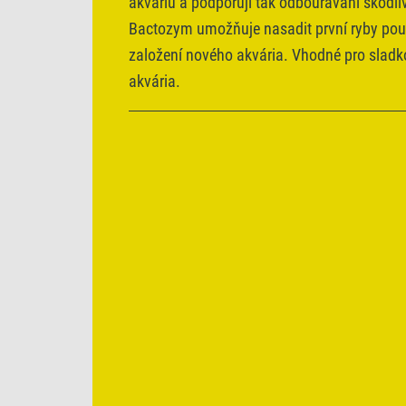
akváriu a podporují tak odbourávání škodliv
Bactozym umožňuje nasadit první ryby pou
založení nového akvária. Vhodné pro sladk
akvária.