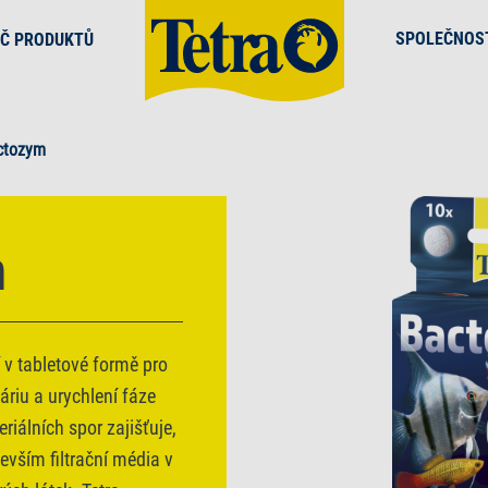
SPOLEČNOS
Č PRODUKTŮ
ctozym
m
í v tabletové formě pro
váriu a urychlení fáze
iálních spor zajišťuje,
evším filtrační média v