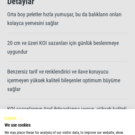
Detaylar
Orta boy peletler hızla yumuşar, bu da balıkların onları
kolayca yemesini sağlar
20 cm ve üzeri KOI sazanları için günlük beslenmeye
uygundur
Benzersiz tarif ve renklendirici ve ilave koruyucu
içermeyen yüksek kaliteli bileşenler optimum büyüme
sağlar
KOI sazanlarının özel ihtiyaçlarına uygun, yüksek kaliteli
besinlerle dengelenmiş formül
English
We use cookies
We may place these for analysis of our visitor data, to improve our website, show