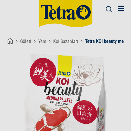
Göleti
Yem
Koi Sazanları
Tetra KOI beauty mediu