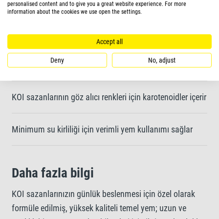
Yüksek sindirilebilir formatta buğday özü ve seçilmiş
personalised content and to give you a great website experience. For more
information about the cookies we use open the settings.
birinci sınıf içerikler içerir
Accept all
Sağlıklı bir bağışıklık sistemini korumak için vitaminlerle
Deny
No, adjust
zenginleştirilmiştir
KOI sazanlarının göz alıcı renkleri için karotenoidler içerir
Minimum su kirliliği için verimli yem kullanımı sağlar
Daha fazla bilgi
KOI sazanlarınızın günlük beslenmesi için özel olarak
formüle edilmiş, yüksek kaliteli temel yem; uzun ve