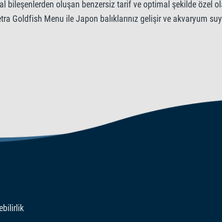
katkı maddele
l bileşenlerden oluşan benzersiz tarif ve optimal şekilde özel o
etra Goldfish Menu ile Japon balıklarınız gelişir ve akvaryum suy
Vitaminler: D3 Vitamini 1765 IE
Sitrik asit 281 mg/kg.
bilirlik