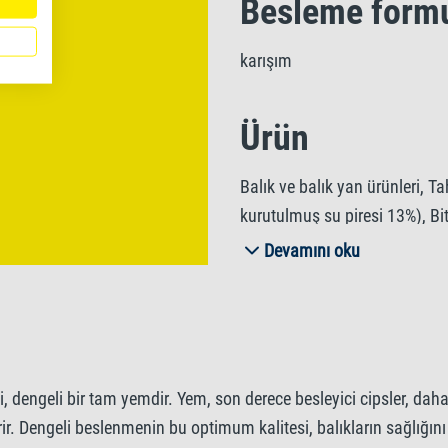
Besleme formu
karışım
Ürün
Balık ve balık yan ürünleri, 
kurutulmuş su piresi 13%), Bit
Mayalar, Sıvı ve katı yağlar, Y
Devamını oku
Malzemeler
Ham protein 40%, Ham yağ 10
, dengeli bir tam yemdir. Yem, son derece besleyici cipsler, daha f
erir. Dengeli beslenmenin bu optimum kalitesi, balıkların sağlığını 