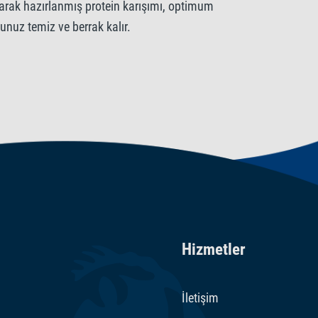
ri
larak hazırlanmış protein karışımı, optimum
unuz temiz ve berrak kalır.
/kg. Tatlandırıcı bileşikler. Asitlik düzenleyiciler:
Hizmetler
İletişim