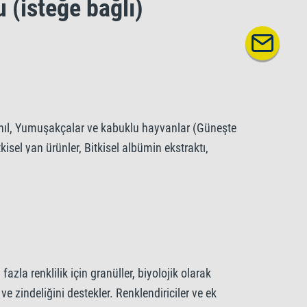
 (isteğe bağlı)
Tahıl, Yumuşakçalar ve kabuklu hayvanlar (Güneşte
kisel yan ürünler, Bitkisel albümin ekstraktı,
osunlar, Mineraller.
%, Ham selüloz 1,5%, Nem oranı 8%.
azla renklilik için granüller, biyolojik olarak
ve zindeliğini destekler. Renklendiriciler ve ek