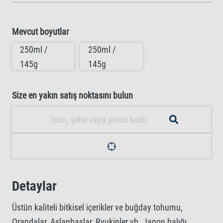
Mevcut boyutlar
250ml /
250ml /
145g
145g
Size en yakın satış noktasını bulun
Detaylar
Üstün kaliteli bitkisel içerikler ve buğday tohumu,
Orandalar, Aslanbaşlar, Ryukinler vb. Japon balığı