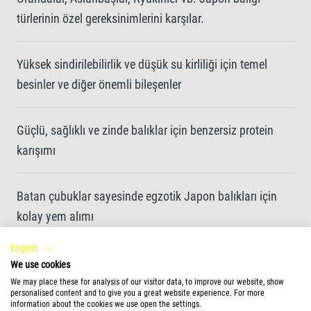
türlerinin özel gereksinimlerini karşılar.
Yüksek sindirilebilirlik ve düşük su kirliliği için temel
besinler ve diğer önemli bileşenler
Güçlü, sağlıklı ve zinde balıklar için benzersiz protein
karışımı
Batan çubuklar sayesinde egzotik Japon balıkları için
kolay yem alımı
English
Benzersiz tarif ve renklendirici ve ilave koruyucu
We use cookies
içermeyen yüksek kaliteli bileşenler optimum büyüme
We may place these for analysis of our visitor data, to improve our website, show
personalised content and to give you a great website experience. For more
sağlar
information about the cookies we use open the settings.