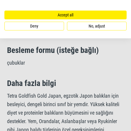
Accept all
Yemesi kolay ve sindirilebilirliği yüksek çubuk yemler
sayesinde temiz su ve gelişmiş su kalitesi
Deny
No, adjust
Besleme formu (isteğe bağlı)
çubuklar
Daha fazla bilgi
​Tetra Goldfish Gold Japan, egzotik Japon balıkları için
besleyici, dengeli birinci sınıf bir yemdir. Yüksek kaliteli
diyet ve proteinler balıkların büyümesini ve sağlığını
destekler. Yem, Orandalar, Aslanbaşlar veya Ryukinler
gibi Japon balığı türlerinin özel gereksinimlerini