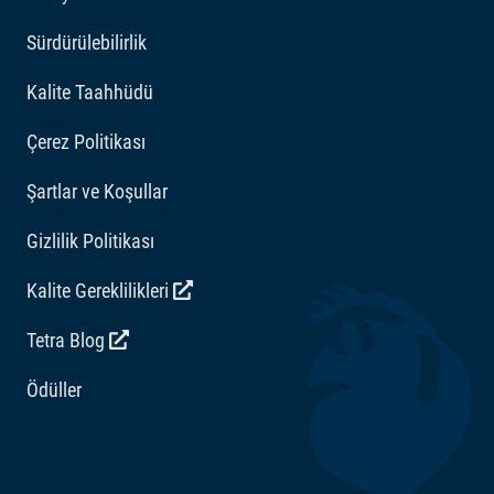
katkı maddeleri
Sürdürülebilirlik
Vitaminler: D3 Vitamini 1733 IE/kg. Asitlik düzenleyiciler:
Sitrik asit 274 mg/kg.
Kalite Taahhüdü
Çerez Politikası
Şartlar ve Koşullar
Gizlilik Politikası
Kalite Gereklilikleri
Tetra Blog
Ödüller