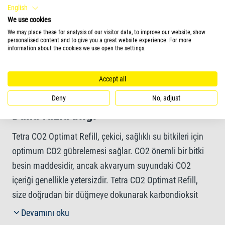
English
We use cookies
Geliştirilmiş bitki büyümesi sayesinde sudaki artan
We may place these for analysis of our visitor data, to improve our website, show
oksijen (O
) seviyesi, balıkların refahını artırır
2
personalised content and to give you a great website experience. For more
information about the cookies we use open the settings.
Yapraklarda ve akvaryum camında kireç tortusunu önler
Accept all
Deny
No, adjust
Daha fazla bilgi
Tetra CO2 Optimat Refill, çekici, sağlıklı su bitkileri için
optimum CO2 gübrelemesi sağlar. CO2 önemli bir bitki
besin maddesidir, ancak akvaryum suyundaki CO2
içeriği genellikle yetersizdir. Tetra CO2 Optimat Refill,
size doğrudan bir düğmeye dokunarak karbondioksit
eklemenin kolay bir yolunu sunar. Geliştirilmiş bitki
Devamını oku
büyümesi, balığın refahını artırır ve algleri önlemenin en