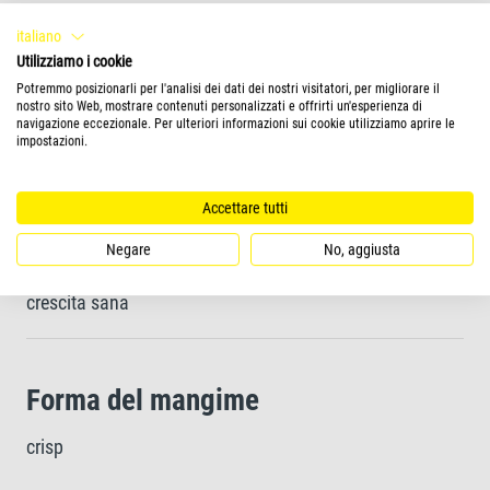
Contiene naturalmente prebiotici, per una migliore
italiano
digestione
Utilizziamo i cookie
Potremmo posizionarli per l'analisi dei dati dei nostri visitatori, per migliorare il
nostro sito Web, mostrare contenuti personalizzati e offrirti un'esperienza di
navigazione eccezionale. Per ulteriori informazioni sui cookie utilizziamo aprire le
Acqua pulita e di qualità migliore grazie all'alta
impostazioni.
digeribilità del mangime
Accettare tutti
Ricetta esclusiva e ingredienti di alta qualità, senza
Negare
No, aggiusta
coloranti o conservanti aggiunti per promuovere una
crescita sana
Forma del mangime
crisp