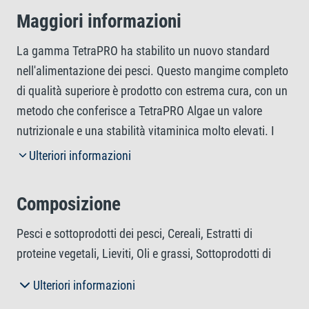
Maggiori informazioni
La gamma TetraPRO ha stabilito un nuovo standard
nell'alimentazione dei pesci. Questo mangime completo
di qualità superiore è prodotto con estrema cura, con un
metodo che conferisce a TetraPRO Algae un valore
nutrizionale e una stabilità vitaminica molto elevati. I
multi-crisp bicolore assorbono meno acqua rispetto ai
Ulteriori informazioni
normali mangimi in fiocchi, il che aumenta il contenuto
di nutrienti per volume. TetraPRO Algae offre un rapporto
Composizione
proteine-grassi ottimizzato, garantendo così che i pesci
possano utilizzare le proteine specificamente per
Pesci e sottoprodotti dei pesci, Cereali, Estratti di
sviluppare i muscoli e fornendo al contempo molti acidi
proteine vegetali, Lieviti, Oli e grassi, Sottoprodotti di
grassi essenziali per la produzione di energia. Il
origine vegetale, Alghe (Chlorella 3,0%, Spirulina 0,7%),
Ulteriori informazioni
concentrato di alghe fornisce ai pesci tutto ciò di cui
Molluschi e crostacei, Sostanze minerali.