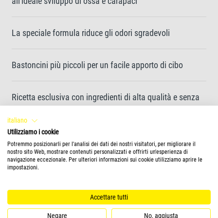
all'ideale sviluppo di ossa e carapaci
La speciale formula riduce gli odori sgradevoli
Bastoncini più piccoli per un facile apporto di cibo
Ricetta esclusiva con ingredienti di alta qualità e senza
coloranti e conservanti aggiunti per garantire una
italiano
crescita ottimale
Utilizziamo i cookie
Potremmo posizionarli per l'analisi dei dati dei nostri visitatori, per migliorare il
nostro sito Web, mostrare contenuti personalizzati e offrirti un'esperienza di
navigazione eccezionale. Per ulteriori informazioni sui cookie utilizziamo aprire le
Forma del mangime
impostazioni.
stick
Accettare tutti
Negare
No, aggiusta