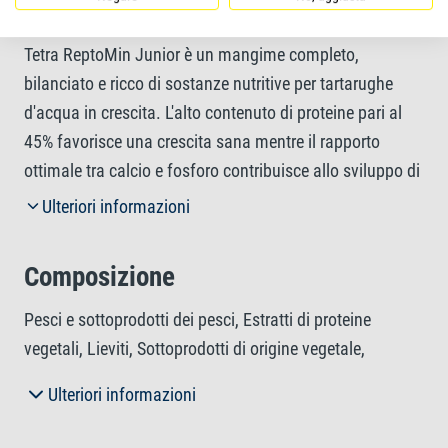
Maggiori informazioni
Tetra ReptoMin Junior è un mangime completo,
bilanciato e ricco di sostanze nutritive per tartarughe
d'acqua in crescita. L'alto contenuto di proteine pari al
45% favorisce una crescita sana mentre il rapporto
ottimale tra calcio e fosforo contribuisce allo sviluppo di
ossa e carapaci sani. La speciale formula di Tetra
Ulteriori informazioni
ReptoMin Junior, sviluppata appositamente, riduce
inoltre gli odori sgradevoli della vasca ed è prodotta con
Composizione
ingredienti naturali. I piccoli bastoncini sono
particolarmente adatti per soddisfare i requisiti e le
Pesci e sottoprodotti dei pesci, Estratti di proteine
abitudini alimentari delle tartarughe in crescita,
vegetali, Lieviti, Sottoprodotti di origine vegetale,
rendendo più semplice la loro alimentazione. La ricetta
Sostanze minerali, Oli e grassi, Molluschi e crostacei.
Ulteriori informazioni
esclusiva, con ingredienti naturali di alta qualità, senza
coloranti e conservanti aggiunti, favorisce una crescita