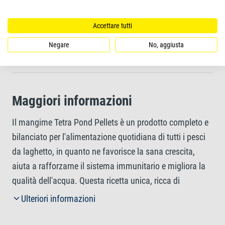
resilienza
Accettare tutti
Altamente digeribile grazie all'elevata qualità dei
Negare
No, aggiusta
nutrienti
Maggiori informazioni
Il mangime Tetra Pond Pellets è un prodotto completo e
bilanciato per l'alimentazione quotidiana di tutti i pesci
da laghetto, in quanto ne favorisce la sana crescita,
aiuta a rafforzarne il sistema immunitario e migliora la
qualità dell'acqua. Questa ricetta unica, ricca di
ingredienti naturali di alta qualità e senza coloranti o
Ulteriori informazioni
conservanti aggiunti, garantisce la crescita ottimale dei
vostri pesci e li rende più forti. Le sostanze nutritive