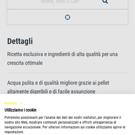
Dettagli
Ricetta esclusiva e ingredienti di alta qualità per una
crescita ottimale
Acqua pulita e di qualità migliore grazie ai pellet
altamente digeribili e di facile assunzione
italiano
Utilizziamo i cookie
Contiene tutti i nutrienti essenziali per pesci sani e vitali
Potremmo posizionarli per l'analisi dei dati dei nostri visitatori, per migliorare il
nostro sito Web, mostrare contenuti personalizzati e offrirti un'esperienza di
navigazione eccezionale. Per ulteriori informazioni sui cookie utilizziamo aprire le
La miscela di nutrienti contribuisce a una maggiore
impostazioni.