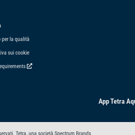
a
per la qualità
iva sui cookie
requirements
App Tetra Aq
riservati. Tetra, una società Spectrum Brands