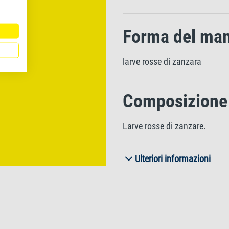
Forma del ma
larve rosse di zanzara
Composizione
Larve rosse di zanzare.
Ulteriori informazioni
Componenti an
Proteina grezza 45%, Grassi 
d'umidità 9%.