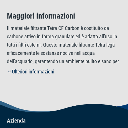
Maggiori informazioni
Il materiale filtrante Tetra CF Carbon è costituito da
carbone attivo in forma granulare ed è adatto all'uso in
tutti i filtri esterni. Questo materiale filtrante Tetra lega
efficacemente le sostanze nocive nell'acqua
dell'acquario, garantendo un ambiente pulito e sano per
la vita acquatica. Rimuove in modo affidabile i composti
Ulteriori informazioni
organici nocivi, riduce gli odori sgradevoli ed elimina con
efficacia l'acqua torbida. Inoltre, Tetra CF Carbon
rimuove in modo rapido ed efficiente i residui di
medicinali, quindi rappresenta un componente
essenziale per garantire una qualità sempre ottimale
dell'acqua nell'acquario. Materiale filtrante Tetra CF
Azienda
Carbon: per migliorare la salute degli ecosistemi