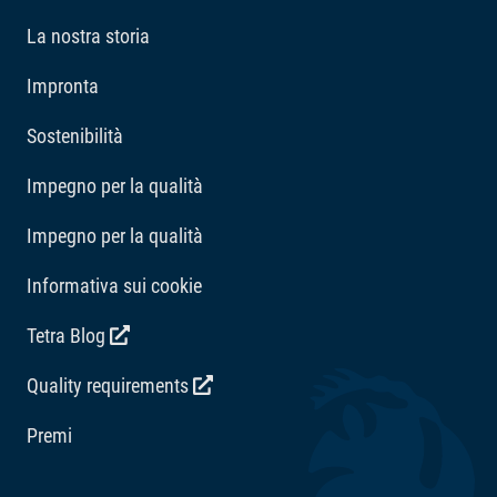
acquatici con una soluzione affidabile per un'acqua
La nostra storia
cristallina
Impronta
Sostenibilità
Impegno per la qualità
Impegno per la qualità
Informativa sui cookie
Tetra Blog
Quality requirements
Premi