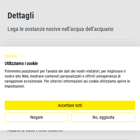
Dettagli
Lega le sostanze nocive nell'acqua dell'acquario
Rimuove in modo affidabile le sostanze organiche
italiano
nocive
Utilizziamo i cookie
Potremmo posizionarli per l'analisi dei dati dei nostri visitatori, per migliorare il
nostro sito Web, mostrare contenuti personalizzati e offrirti un'esperienza di
Riduce gli odori e l'acqua torbida
navigazione eccezionale. Per ulteriori informazioni sui cookie utilizziamo aprire le
impostazioni.
Rimuove rapidamente e in modo affidabile i residui di
Accettare tutti
medicinali
Negare
No, aggiusta
Adatti a tutti i filtri esterni