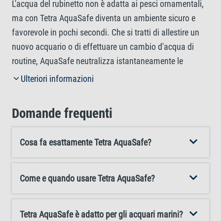
L'acqua del rubinetto non è adatta ai pesci ornamentali,
ma con Tetra AquaSafe diventa un ambiente sicuro e
favorevole in pochi secondi. Che si tratti di allestire un
nuovo acquario o di effettuare un cambio d'acqua di
routine, AquaSafe neutralizza istantaneamente le
sostanze nocive come cloro, cloramina, rame, zinco e
Ulteriori informazioni
piombo, rendendo l'acqua del rubinetto sicura per tutti i
pesci d'acqua dolce e marina. Ma Tetra AquaSafe non si
Domande frequenti
limita a un'azione di protezione: un mix di vitamine del
gruppo B appositamente studiato contribuisce a ridurre
Cosa fa esattamente Tetra AquaSafe?
lo stress durante i cambi d'acqua, mentre gli estratti
vegetali naturali proteggono le mucose e le branchie
sensibili. La sua formula ottimizzata è stata sviluppata
Come e quando usare Tetra AquaSafe?
appositamente per nutrire la pelle e le pinne dei pesci,
mentre l'aggiunta di iodio ne aumenta la vitalità e il
Tetra AquaSafe è adatto per gli acquari marini?
magnesio favorisce una crescita forte sia dei pesci che