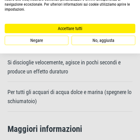
Sostiene la vitalità, la crescita e il benessere dei pesci
navigazione eccezionale. Per ulteriori informazioni sui cookie utilizziamo aprire le
impostazioni.
grazie all'aggiunta di iodio e magnesio
Accettare tutti
Mantiene l'acqua pulita e cristallina promuovendo la
Negare
No, aggiusta
crescita dei batteri utili
Si discioglie velocemente, agisce in pochi secondi e
produce un effetto duraturo
Per tutti gli acquari di acqua dolce e marina (spegnere lo
schiumatoio)
Maggiori informazioni