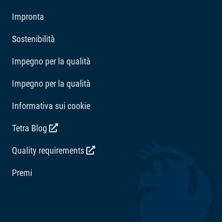
scompare immediatamente dopo l'applicazione. Tetra
Impronta
AquaSafe è la scelta perfetta per un acquario sicuro.
Sostenibilità
Impegno per la qualità
Impegno per la qualità
Informativa sui cookie
Tetra Blog
Quality requirements
Premi